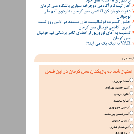
از تیم زیر 18 ساله های خود
آغاز ثبت نام آکادمی دوچرخه سواری باشگاه مس کرمان
دعوت دو بازیکن آکادمی مس کرمان به اردوی تیم ملی
نوجوانان
حضور گسترده فوتبالیست های مستعد در اولین روز تست
گیری آکادمی فوتبال مس کرمان
تسلیت به آقای نوروزپور از اعضای کادر پزشکی تیم فوتبال
مس کرمان
VAR به لیگ یک می آید؟!
رسنجی
امتیاز شما به بازیکنان مس کرمان در این فصل
مجید بهروزی
امیر حسین بهزادی
عارف زینلی
صالح محمدی
رسول منوچهری
امیرحسین پورمحمد
رسول حسینی
ابولفضل نظری
رضا آقابابایی