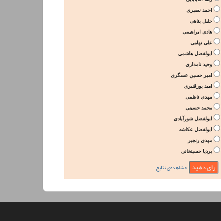
احمد نصیری
جلیل پناهی
هادی ابراهیمی
علی تهامی
ابولفضل هاشمی
وحید نامداری
امیر حسین عسگری
امید پورقنبری
مهدی ناظمی
محمد حسینی
ابولفضل شورآبادی
ابولفضل عکاشه
مهدی رنجبر
بردیا حسینخانی
مشاهده‌ی نتایج