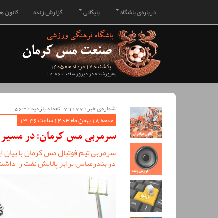
درباره‌ی باشگاه
بایگانی
گزارش زنده
کانون هو
یکشنبه 17 مرداد ماه 1405
به‌روزشده در دیروز ساعت 10:06
شماره‌ی خبر : ‌79977 | تعداد بازدید : 563
جمعه 18 بهمن ماه 1403 ساعت 13:46
سرمربی مس کرمان: در مسیر
سرمربی تیم فوتبال مس کرمان با بیان 
در بندرعباس برابر پالایش نفت را داش