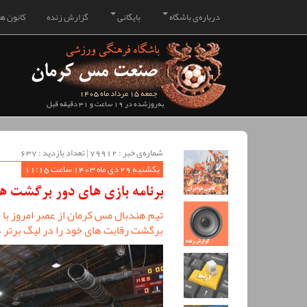
درباره‌ی باشگاه
بایگانی
گزارش زنده
کانون هو
جمعه 15 مرداد ماه 1405
به‌روزشده در 19 ساعت و 31 دقیقه قبل
شماره‌ی خبر : ‌79912 | تعداد بازدید : 637
یکشنبه 29 دی ماه 1403 ساعت 11:15
برنامه بازی های دور برگشت ه
تیم هندبال مس کرمان از عصر امروز با ب
برگشت رقابت های خود را در لیگ برتر 