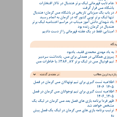
جام نایب قهرمانی لیگ برتر هندبال در تالار افتخارات
باشگاه مس قرار گرفت
در باب یک میزبانی تاریخی در باشگاه مس کرمان؛ هندبال
تنها لیگ برتر توپی کشور که در کرمان به اتمام رسید
یاد شهدای دانش آموز میناب در مراسم اختتامیه لیگ برتر
هندبال در کرمان زنده بود
امینایی: فقط در یک هفته قهرمانی را از دست دادیم
دگاه
به یاد مهدی محمدی فقید، یادبود
پیروزی همگانی در همدلی برای مس، یادداشت سردبیر
تیم فوتبال مس در لیگ برتر 87_1386، با خاطرات مس
بازدیدترین‌ مطالب
اطلاعیه تست گیری برای تیم نونهالان مس کرمان در فصل
1405-1406
اطلاعیه تست گیری برای تیم نوجوانان مس کرمان در فصل
1405_1406
ظهر فردا برنامه بازی های فصل بعد مس کرمان در لیگ یک
مشخص خواهد شد
ترتیب برنامه بازی های مس کرمان در لیگ یک فصل پیش
رو