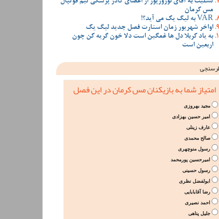
تسلیت به آقای نوروزپور از اعضای کادر پزشکی تیم فوتبال
مس کرمان
VAR به لیگ یک می آید؟!
اواخر شهریور زمان استارت فصل جدید لیگ یک
به یاد کربلا دل ها غمگین است دلا خون گریه کن چون
اربعین است
رسنجی
امتیاز شما به بازیکنان مس کرمان در این فصل
مجید بهروزی
امیر حسین بهزادی
عارف زینلی
صالح محمدی
رسول منوچهری
امیرحسین پورمحمد
رسول حسینی
ابولفضل نظری
رضا آقابابایی
احمد نصیری
جلیل پناهی