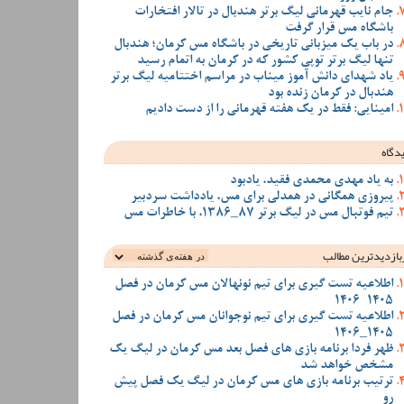
جام نایب قهرمانی لیگ برتر هندبال در تالار افتخارات
باشگاه مس قرار گرفت
در باب یک میزبانی تاریخی در باشگاه مس کرمان؛ هندبال
تنها لیگ برتر توپی کشور که در کرمان به اتمام رسید
یاد شهدای دانش آموز میناب در مراسم اختتامیه لیگ برتر
هندبال در کرمان زنده بود
امینایی: فقط در یک هفته قهرمانی را از دست دادیم
دگاه
به یاد مهدی محمدی فقید، یادبود
پیروزی همگانی در همدلی برای مس، یادداشت سردبیر
تیم فوتبال مس در لیگ برتر 87_1386، با خاطرات مس
بازدیدترین‌ مطالب
اطلاعیه تست گیری برای تیم نونهالان مس کرمان در فصل
1405-1406
اطلاعیه تست گیری برای تیم نوجوانان مس کرمان در فصل
1405_1406
ظهر فردا برنامه بازی های فصل بعد مس کرمان در لیگ یک
مشخص خواهد شد
ترتیب برنامه بازی های مس کرمان در لیگ یک فصل پیش
رو