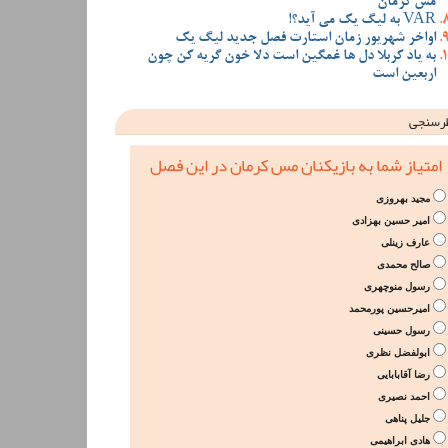
مس کرمان
VAR به لیگ یک می آید؟!
اواخر شهریور زمان استارت فصل جدید لیگ یک
به یاد کربلا دل ها غمگین است دلا خون گریه کن چون
اربعین است
رسنجی
امتیاز شما به بازیکنان مس کرمان در این فصل
مجید بهروزی
امیر حسین بهزادی
عارف زینلی
صالح محمدی
رسول منوچهری
امیرحسین پورمحمد
رسول حسینی
ابولفضل نظری
رضا آقابابایی
احمد نصیری
جلیل پناهی
هادی ابراهیمی