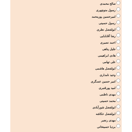
صالح محمدی
رسول منوچهری
امیرحسین پورمحمد
رسول حسینی
ابولفضل نظری
رضا آقابابایی
احمد نصیری
جلیل پناهی
هادی ابراهیمی
علی تهامی
ابولفضل هاشمی
وحید نامداری
امیر حسین عسگری
امید پورقنبری
مهدی ناظمی
محمد حسینی
ابولفضل شورآبادی
ابولفضل عکاشه
مهدی رنجبر
بردیا حسینخانی