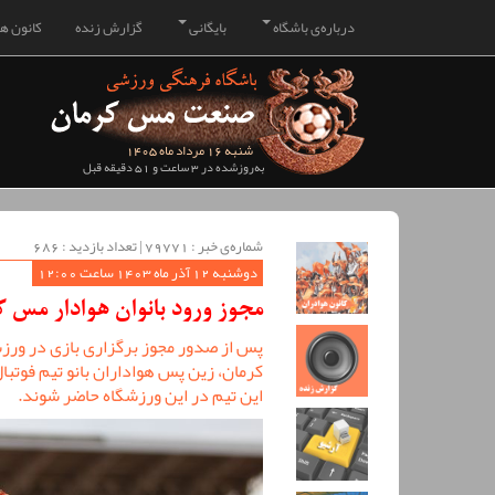
درباره‌ی باشگاه
بایگانی
گزارش زنده
کانون هو
شنبه 16 مرداد ماه 1405
به‌روزشده در 3 ساعت و 51 دقیقه قبل
شماره‌ی خبر : ‌79771 | تعداد بازدید : 686
دوشنبه 12 آذر ماه 1403 ساعت 12:00
مجوز ورود بانوان هوادار مس 
پس از صدور مجوز برگزاری بازی در ور
کرمان، زین پس هواداران بانو تیم فوتبا
این تیم در این ورزشگاه حاضر شوند.