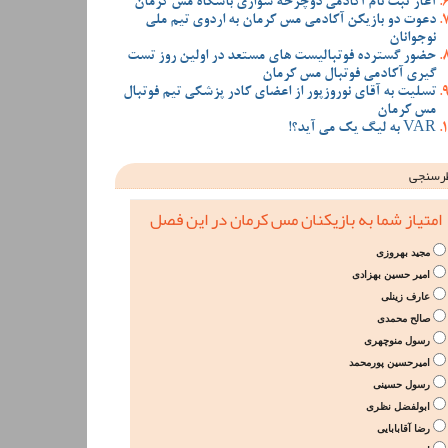
آغاز ثبت نام آکادمی دوچرخه سواری باشگاه مس کرمان
دعوت دو بازیکن آکادمی مس کرمان به اردوی تیم ملی
نوجوانان
حضور گسترده فوتبالیست های مستعد در اولین روز تست
گیری آکادمی فوتبال مس کرمان
تسلیت به آقای نوروزپور از اعضای کادر پزشکی تیم فوتبال
مس کرمان
VAR به لیگ یک می آید؟!
رسنجی
امتیاز شما به بازیکنان مس کرمان در این فصل
مجید بهروزی
امیر حسین بهزادی
عارف زینلی
صالح محمدی
رسول منوچهری
امیرحسین پورمحمد
رسول حسینی
ابولفضل نظری
رضا آقابابایی