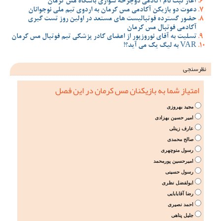
آغاز ثبت نام آکادمی دوچرخه سواری باشگاه مس کرمان
دعوت دو بازیکن آکادمی مس کرمان به اردوی تیم ملی نوجوانان
حضور گسترده فوتبالیست های مستعد در اولین روز تست گیری
آکادمی فوتبال مس کرمان
تسلیت به آقای نوروزپور از اعضای کادر پزشکی تیم فوتبال مس کرمان
VAR به لیگ یک می آید؟!
نظرسنجی
امتیاز شما به بازیکنان مس کرمان در این فصل
مجید بهروزی
امیر حسین بهزادی
عارف زینلی
صالح محمدی
رسول منوچهری
امیرحسین پورمحمد
رسول حسینی
ابولفضل نظری
رضا آقابابایی
احمد نصیری
جلیل پناهی