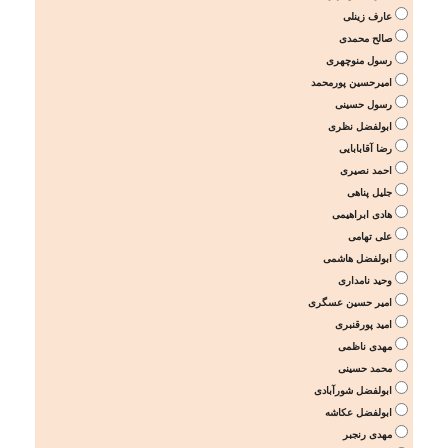
عارف زینلی
صالح محمدی
رسول منوچهری
امیرحسین پورمحمد
رسول حسینی
ابولفضل نظری
رضا آقابابایی
احمد نصیری
جلیل پناهی
هادی ابراهیمی
علی تهامی
ابولفضل هاشمی
وحید نامداری
امیر حسین عسگری
امید پورقنبری
مهدی ناظمی
محمد حسینی
ابولفضل شورآبادی
ابولفضل عکاشه
مهدی رنجبر