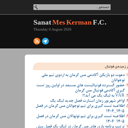
Sanat
Mes Kerman
F.C.
Thursday 6 August 2026
 زمینه‌ی فوتبال
دعوت دو بازیکن آکادمی مس کرمان به اردوی تیم ملی
نوجوانان
حضور گسترده فوتبالیست های مستعد در اولین روز تست
گیری آکادمی فوتبال مس کرمان
VAR به لیگ یک می آید؟!
اواخر شهریور زمان استارت فصل جدید لیگ یک
اطلاعیه تست گیری برای تیم نوجوانان مس کرمان در فصل
1405_1406
اطلاعیه تست گیری برای تیم نونهالان مس کرمان در فصل
1405-1406
ترتیب برنامه بازی های مس کرمان در لیگ یک فصل پیش