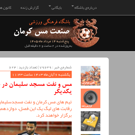
درباره‌ی باشگاه
بایگانی
گزارش زنده
کانون هو
پنج‌شنبه 14 مرداد ماه 1405
به‌روزشده در 2 ساعت و 6 دقیقه قبل
شماره‌ی خبر : ‌79639 | تعداد بازدید : 624
یکشنبه 6 آبان ماه 1403 ساعت 11:43
مس و نفت مسجد سلیمان در دو
یکدیگر
تیم های مس کرمان و نفت مسجدسلیمان 
رقابت های لیگ یک این فصل، دوازدهمین
برگزار خواهند کرد.