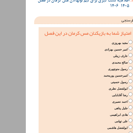
اطلاعیه تست گیری برای تیم نونهالان مس کرمان در فصل
1405-1406
رسنجی
امتیاز شما به بازیکنان مس کرمان در این فصل
مجید بهروزی
امیر حسین بهزادی
عارف زینلی
صالح محمدی
رسول منوچهری
امیرحسین پورمحمد
رسول حسینی
ابولفضل نظری
رضا آقابابایی
احمد نصیری
جلیل پناهی
هادی ابراهیمی
علی تهامی
ابولفضل هاشمی