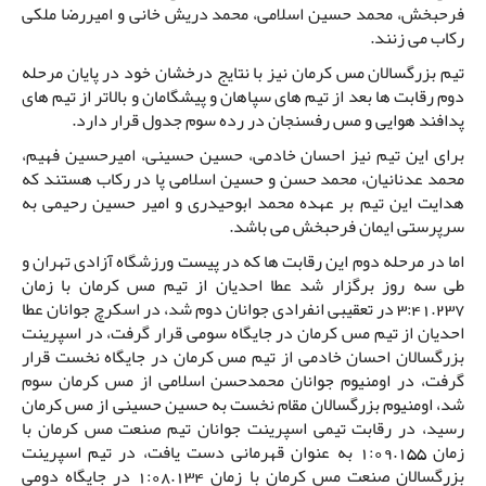
فرحبخش، محمد حسین اسلامی، محمد دریش خانی و امیررضا ملکی
رکاب می زنند.
تیم بزرگسالان مس کرمان نیز با نتایج درخشان خود در پایان مرحله
دوم رقابت ها بعد از تیم های سپاهان و پیشگامان و بالاتر از تیم های
پدافند هوایی و مس رفسنجان در رده سوم جدول قرار دارد.
برای این تیم نیز احسان خادمی، حسین حسینی، امیرحسین فهیم،
محمد عدنانیان، محمد حسن و حسین اسلامی پا در رکاب هستند که
هدایت این تیم بر عهده محمد ابوحیدری و امیر حسین رحیمی به
سرپرستی ایمان فرحبخش می باشد.
اما در مرحله دوم این رقابت ها که در پیست ورزشگاه آزادی تهران و
طی سه روز برگزار شد عطا احدیان از تیم مس کرمان با زمان
3:41.237 در تعقیبی انفرادی جوانان دوم شد، در اسکرچ جوانان عطا
احدیان از تیم مس کرمان در جایگاه سومی قرار گرفت، در اسپرینت
بزرگسالان احسان خادمی از تیم مس کرمان در جایگاه نخست قرار
گرفت، در اومنیوم جوانان محمدحسن اسلامی از مس کرمان سوم
شد، اومنیوم بزرگسالان مقام نخست به حسین حسینی از مس کرمان
رسید، در رقابت تیمی اسپرینت جوانان تیم صنعت مس کرمان با
زمان 1:09.155 به عنوان قهرمانی دست یافت، در تیم اسپرینت
بزرگسالان صنعت مس کرمان با زمان 1:08.134 در جایگاه دومی