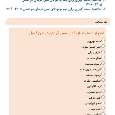
اطلاعیه تست گیری برای تیم نوجوانان مس کرمان در فصل
1405_1406
اطلاعیه تست گیری برای تیم نونهالان مس کرمان در فصل 1405-1406
نظرسنجی
امتیاز شما به بازیکنان مس کرمان در این فصل
مجید بهروزی
امیر حسین بهزادی
عارف زینلی
صالح محمدی
رسول منوچهری
امیرحسین پورمحمد
رسول حسینی
ابولفضل نظری
رضا آقابابایی
احمد نصیری
جلیل پناهی
هادی ابراهیمی
علی تهامی
ابولفضل هاشمی