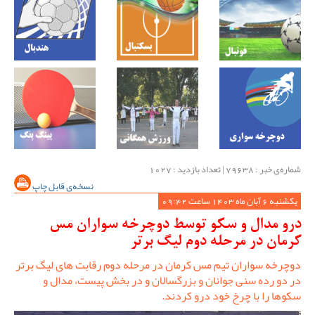
شماره‌ی خبر : ‌79638 | تعداد بازدید : 1027
نسخه‌ی قابل چاپ
یکشنبه 6 آبان ماه 1403 ساعت 09:42
درو مدال و سکو توسط دوچرخه سواران مس
کرمان در مرحله دوم لیگ برتر
دوچرخه سواران تیم مس کرمان در مرحله دوم رقابت های لیگ برتر
در دو رده سنی جوانان و بزرگسالان و در بخش پیست، مدال و
سکوها را با چرخ خود درو کردند.