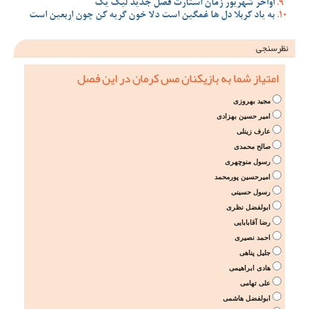
اواخر شهریور زمان استارت فصل جدید لیگ یک
به یاد کربلا دل ها غمگین است دلا خون گریه کن چون اربعین است
نظرسنجی
امتیاز شما به بازیکنان مس کرمان در این فصل
مجید بهروزی
امیر حسین بهزادی
عارف زینلی
صالح محمدی
رسول منوچهری
امیرحسین پورمحمد
رسول حسینی
ابولفضل نظری
رضا آقابابایی
احمد نصیری
جلیل پناهی
هادی ابراهیمی
علی تهامی
ابولفضل هاشمی