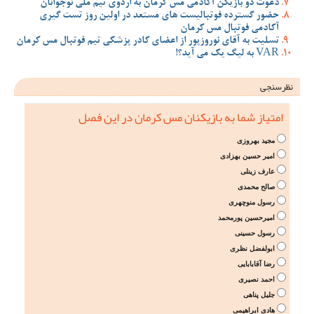
دعوت دو بازیکن آکادمی مس کرمان به اردوی تیم ملی نوجوانان
حضور گسترده فوتبالیست های مستعد در اولین روز تست گیری
آکادمی فوتبال مس کرمان
تسلیت به آقای نوروزپور از اعضای کادر پزشکی تیم فوتبال مس کرمان
VAR به لیگ یک می آید؟!
نظرسنجی
امتیاز شما به بازیکنان مس کرمان در این فصل
مجید بهروزی
امیر حسین بهزادی
عارف زینلی
صالح محمدی
رسول منوچهری
امیرحسین پورمحمد
رسول حسینی
ابولفضل نظری
رضا آقابابایی
احمد نصیری
جلیل پناهی
هادی ابراهیمی