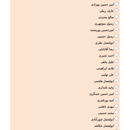
امیر حسین بهزادی
عارف زینلی
صالح محمدی
رسول منوچهری
امیرحسین پورمحمد
رسول حسینی
ابولفضل نظری
رضا آقابابایی
احمد نصیری
جلیل پناهی
هادی ابراهیمی
علی تهامی
ابولفضل هاشمی
وحید نامداری
امیر حسین عسگری
امید پورقنبری
مهدی ناظمی
محمد حسینی
ابولفضل شورآبادی
ابولفضل عکاشه