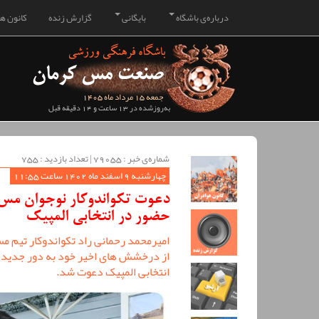
درباره‌ی باشگاه
بایگانی
گزارش زنده
کانون هو
جمعه 15 مرداد ماه 1405
به‌روزشده در 13 ساعت و 14 دقیقه قبل
شماره‌ی خبر : ‌79055 | تعداد بازدید : 755
چهارشنبه 9 اسفند ماه 1402 ساعت 11:55
دعوت تکواندوکار نوجوان مس 
حضور در انتخابی المپیک
امیرمحمد رحمانی راد تکواندوکار تیم م
از درخشش های اخیر خود به دور جدید ا
انتخابی المپیک دعوت شد.