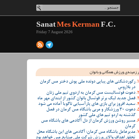
Sanat
Mes Kerman
F.C.
Friday 7 August 2026
 زمینه‌ی ورزش همگانی و بانوان
رکوردشکنی های پیاپی دونده ملی پوش دختر مس کرمان
در بلاروس
دعوت فوتسالیست مس کرمان به اردوی تیم ملی زنان
فصل جدید لیگ برتر فوتسال بانوان کشور از ابتدای مهر ماه
سعید افروز برای بازی های پارآسیایی ناگویا آماده می شود
دعوت 30 ورزشکار و مربی باشگاه مس کرمان در فصل
گذشته به اردو تیم های ملی کشور
مسیر روشن ورزش کرمان از دل آکادمی های باشگاه مس
کرمان
مدیرعامل باشگاه مس کرمان: آکادمی های این باشگاه محل
تحقق اهداف والای ورزش شرکت ملی صنایع مس خواهد بود