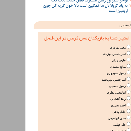
اواخر شهریور زمان استارت فصل جدید لیگ یک
به یاد کربلا دل ها غمگین است دلا خون گریه کن چون
اربعین است
رسنجی
امتیاز شما به بازیکنان مس کرمان در این فصل
مجید بهروزی
امیر حسین بهزادی
عارف زینلی
صالح محمدی
رسول منوچهری
امیرحسین پورمحمد
رسول حسینی
ابولفضل نظری
رضا آقابابایی
احمد نصیری
جلیل پناهی
هادی ابراهیمی
علی تهامی