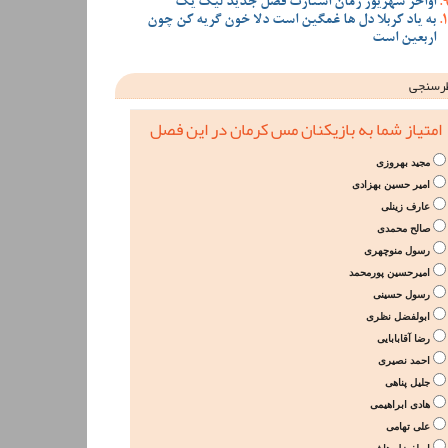
اواخر شهریور زمان استارت فصل جدید لیگ یک
به یاد کربلا دل ها غمگین است دلا خون گریه کن چون
اربعین است
رسنجی
امتیاز شما به بازیکنان مس کرمان در این فصل
مجید بهروزی
امیر حسین بهزادی
عارف زینلی
صالح محمدی
رسول منوچهری
امیرحسین پورمحمد
رسول حسینی
ابولفضل نظری
رضا آقابابایی
احمد نصیری
جلیل پناهی
هادی ابراهیمی
علی تهامی