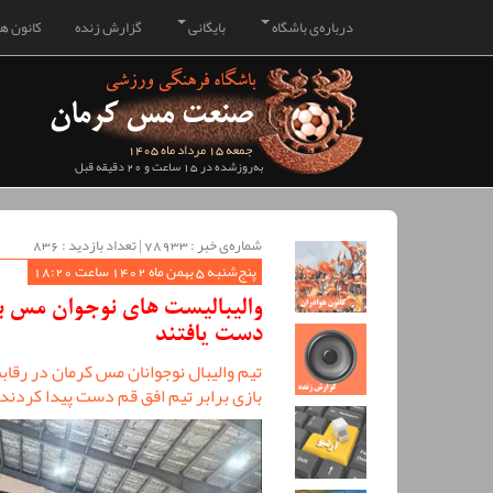
درباره‌ی باشگاه
بایگانی
گزارش زنده
کانون هو
جمعه 15 مرداد ماه 1405
به‌روزشده در 15 ساعت و 20 دقیقه قبل
شماره‌ی خبر : ‌78933 | تعداد بازدید : 836
پنج‌شنبه 5 بهمن ماه 1402 ساعت 18:20
والیبالیست های نوجوان مس ب
دست یافتند
تیم والیبال نوجوانان مس کرمان در رقا
بازی برابر تیم افق قم دست پیدا کردند.