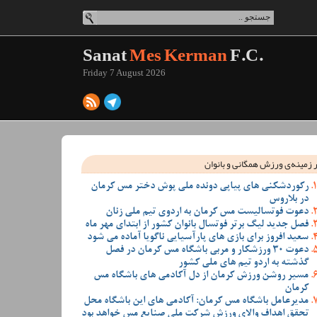
Sanat
Mes Kerman
F.C.
Friday 7 August 2026
 زمینه‌ی ورزش همگانی و بانوان
رکوردشکنی های پیاپی دونده ملی پوش دختر مس کرمان
در بلاروس
دعوت فوتسالیست مس کرمان به اردوی تیم ملی زنان
فصل جدید لیگ برتر فوتسال بانوان کشور از ابتدای مهر ماه
سعید افروز برای بازی های پارآسیایی ناگویا آماده می شود
دعوت 30 ورزشکار و مربی باشگاه مس کرمان در فصل
گذشته به اردو تیم های ملی کشور
مسیر روشن ورزش کرمان از دل آکادمی های باشگاه مس
کرمان
مدیرعامل باشگاه مس کرمان: آکادمی های این باشگاه محل
تحقق اهداف والای ورزش شرکت ملی صنایع مس خواهد بود