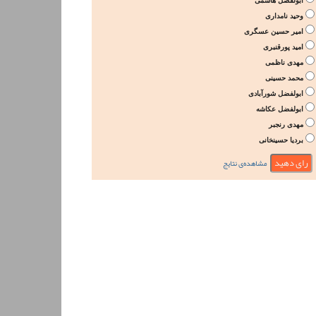
ابولفضل هاشمی
وحید نامداری
امیر حسین عسگری
امید پورقنبری
مهدی ناظمی
محمد حسینی
ابولفضل شورآبادی
ابولفضل عکاشه
مهدی رنجبر
بردیا حسینخانی
مشاهده‌ی نتایج