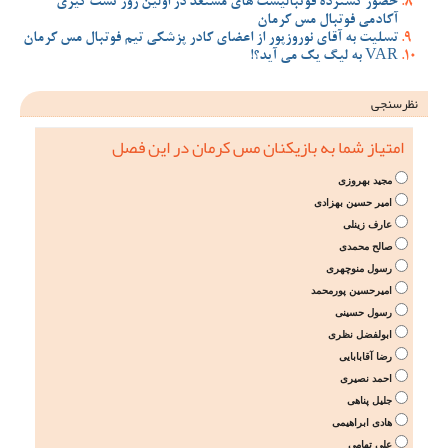
حضور گسترده فوتبالیست های مستعد در اولین روز تست گیری
آکادمی فوتبال مس کرمان
تسلیت به آقای نوروزپور از اعضای کادر پزشکی تیم فوتبال مس کرمان
VAR به لیگ یک می آید؟!
نظرسنجی
امتیاز شما به بازیکنان مس کرمان در این فصل
مجید بهروزی
امیر حسین بهزادی
عارف زینلی
صالح محمدی
رسول منوچهری
امیرحسین پورمحمد
رسول حسینی
ابولفضل نظری
رضا آقابابایی
احمد نصیری
جلیل پناهی
هادی ابراهیمی
علی تهامی