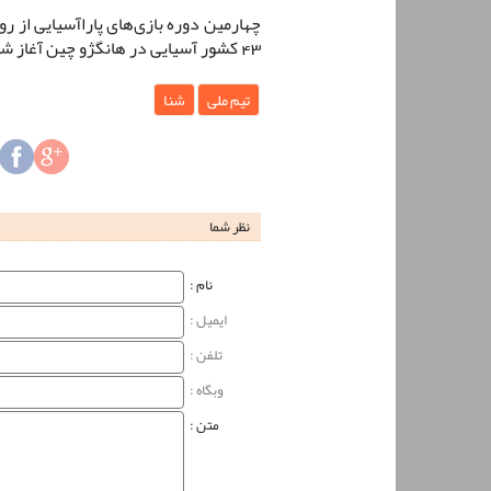
43 کشور آسیایی در هانگژو چین آغاز شد.
تیم ملی
شنا
نظر شما
نام‌ :
ایمیل :
تلفن :
وبگاه‌ :
متن :