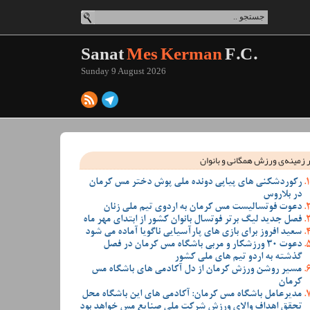
Sanat
Mes Kerman
F.C.
Sunday 9 August 2026
 زمینه‌ی ورزش همگانی و بانوان
رکوردشکنی های پیاپی دونده ملی پوش دختر مس کرمان
در بلاروس
دعوت فوتسالیست مس کرمان به اردوی تیم ملی زنان
فصل جدید لیگ برتر فوتسال بانوان کشور از ابتدای مهر ماه
سعید افروز برای بازی های پارآسیایی ناگویا آماده می شود
دعوت 30 ورزشکار و مربی باشگاه مس کرمان در فصل
گذشته به اردو تیم های ملی کشور
مسیر روشن ورزش کرمان از دل آکادمی های باشگاه مس
کرمان
مدیرعامل باشگاه مس کرمان: آکادمی های این باشگاه محل
تحقق اهداف والای ورزش شرکت ملی صنایع مس خواهد بود