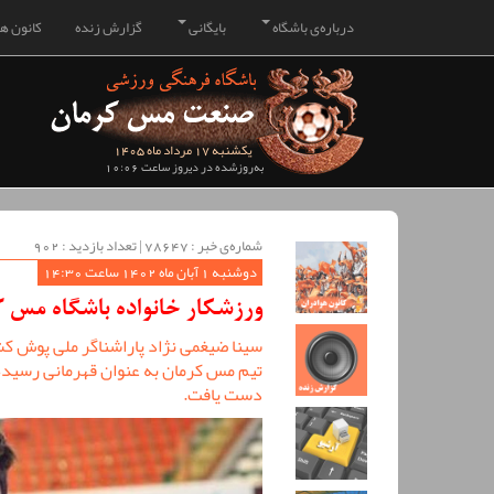
درباره‌ی باشگاه
بایگانی
گزارش زنده
کانون هو
یکشنبه 17 مرداد ماه 1405
به‌روزشده در دیروز ساعت 10:06
شماره‌ی خبر : ‌78647 | تعداد بازدید : 902
دوشنبه 1 آبان ماه 1402 ساعت 14:30
ورزشکار خانواده باشگاه مس ک
سینا ضیغمی نژاد پاراشناگر ملی پوش کش
تیم مس کرمان به عنوان قهرمانی رسیده ب
دست یافت.