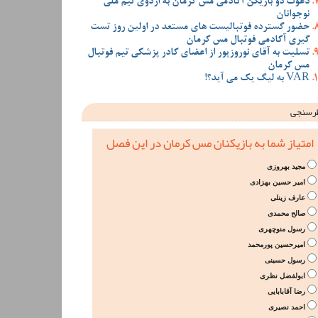
دعوت دو بازیکن آکادمی مس کرمان به اردوی تیم ملی
نوجوانان
حضور گسترده فوتبالیست های مستعد در اولین روز تست
گیری آکادمی فوتبال مس کرمان
تسلیت به آقای نوروزپور از اعضای کادر پزشکی تیم فوتبال
مس کرمان
VAR به لیگ یک می آید؟!
رسنجی
امتیاز شما به بازیکنان مس کرمان در این فصل
مجید بهروزی
امیر حسین بهزادی
عارف زینلی
صالح محمدی
رسول منوچهری
امیرحسین پورمحمد
رسول حسینی
ابولفضل نظری
رضا آقابابایی
احمد نصیری