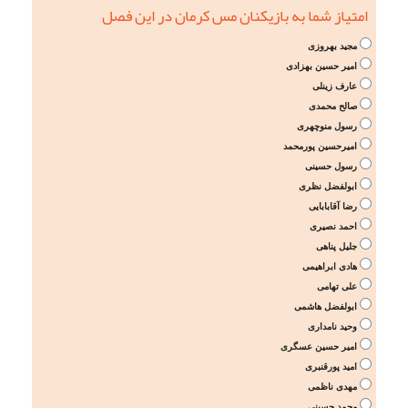
امتیاز شما به بازیکنان مس کرمان در این فصل
مجید بهروزی
امیر حسین بهزادی
عارف زینلی
صالح محمدی
رسول منوچهری
امیرحسین پورمحمد
رسول حسینی
ابولفضل نظری
رضا آقابابایی
احمد نصیری
جلیل پناهی
هادی ابراهیمی
علی تهامی
ابولفضل هاشمی
وحید نامداری
امیر حسین عسگری
امید پورقنبری
مهدی ناظمی
محمد حسینی