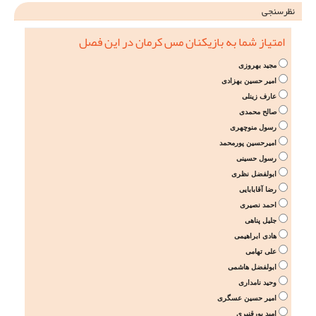
نظرسنجی
امتیاز شما به بازیکنان مس کرمان در این فصل
مجید بهروزی
امیر حسین بهزادی
عارف زینلی
صالح محمدی
رسول منوچهری
امیرحسین پورمحمد
رسول حسینی
ابولفضل نظری
رضا آقابابایی
احمد نصیری
جلیل پناهی
هادی ابراهیمی
علی تهامی
ابولفضل هاشمی
وحید نامداری
امیر حسین عسگری
امید پورقنبری