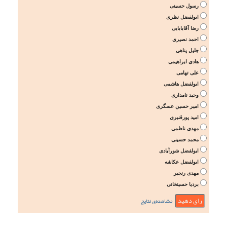
رسول حسینی
ابولفضل نظری
رضا آقابابایی
احمد نصیری
جلیل پناهی
هادی ابراهیمی
علی تهامی
ابولفضل هاشمی
وحید نامداری
امیر حسین عسگری
امید پورقنبری
مهدی ناظمی
محمد حسینی
ابولفضل شورآبادی
ابولفضل عکاشه
مهدی رنجبر
بردیا حسینخانی
مشاهده‌ی نتایج