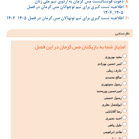
دعوت فوتسالیست مس کرمان به اردوی تیم ملی زنان
اطلاعیه تست گیری برای تیم نوجوانان مس کرمان در فصل
1405_1406
اطلاعیه تست گیری برای تیم نونهالان مس کرمان در فصل 1405-1406
نظرسنجی
امتیاز شما به بازیکنان مس کرمان در این فصل
مجید بهروزی
امیر حسین بهزادی
عارف زینلی
صالح محمدی
رسول منوچهری
امیرحسین پورمحمد
رسول حسینی
ابولفضل نظری
رضا آقابابایی
احمد نصیری
جلیل پناهی
هادی ابراهیمی
علی تهامی