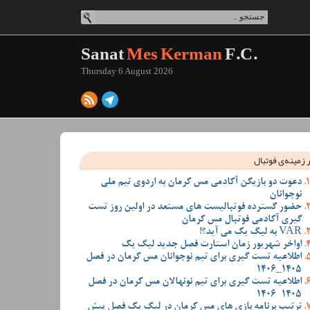
Sanat
Mes Kerman
F.C.
Thursday 6 August 2026
 زمینه‌ی فوتبال
دعوت دو بازیکن آکادمی مس کرمان به اردوی تیم ملی
نوجوانان
حضور گسترده فوتبالیست های مستعد در اولین روز تست
گیری آکادمی فوتبال مس کرمان
VAR به لیگ یک می آید؟!
اواخر شهریور زمان استارت فصل جدید لیگ یک
اطلاعیه تست گیری برای تیم نوجوانان مس کرمان در فصل
1405_1406
اطلاعیه تست گیری برای تیم نونهالان مس کرمان در فصل
1405-1406
ترتیب برنامه بازی های مس کرمان در لیگ یک فصل پیش