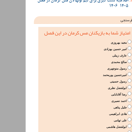
اطلاعیه تست گیری برای تیم نونهالان مس کرمان در فصل
1405-1406
رسنجی
امتیاز شما به بازیکنان مس کرمان در این فصل
مجید بهروزی
امیر حسین بهزادی
عارف زینلی
صالح محمدی
رسول منوچهری
امیرحسین پورمحمد
رسول حسینی
ابولفضل نظری
رضا آقابابایی
احمد نصیری
جلیل پناهی
هادی ابراهیمی
علی تهامی
ابولفضل هاشمی