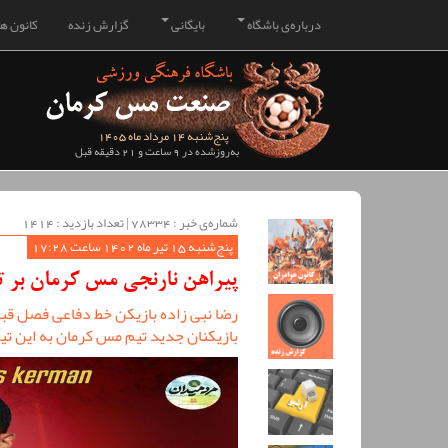
درباره‌ی باشگاه
بایگانی
گزارش زنده
کانون هو
پنج‌شنبه 14 مرداد ماه 1405
به‌روزشده در 9 ساعت و 21 دقیقه قبل
شماره‌ی خبر : ‌78334 | تعداد بازدید : 1414
پنج‌شنبه 15 تیر ماه 1402 ساعت 17:28
پیراهن نارنجی مس کرمان بر ت
رضا نبی زاده بازیکن خط دفاعی فصل قبل
بازیکنان جدید تیم مس کرمان به این ت