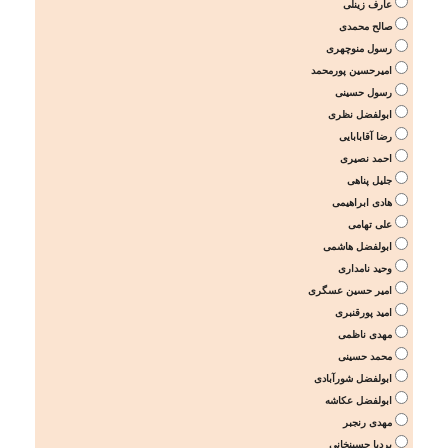
عارف زینلی
صالح محمدی
رسول منوچهری
امیرحسین پورمحمد
رسول حسینی
ابولفضل نظری
رضا آقابابایی
احمد نصیری
جلیل پناهی
هادی ابراهیمی
علی تهامی
ابولفضل هاشمی
وحید نامداری
امیر حسین عسگری
امید پورقنبری
مهدی ناظمی
محمد حسینی
ابولفضل شورآبادی
ابولفضل عکاشه
مهدی رنجبر
بردیا حسینخانی