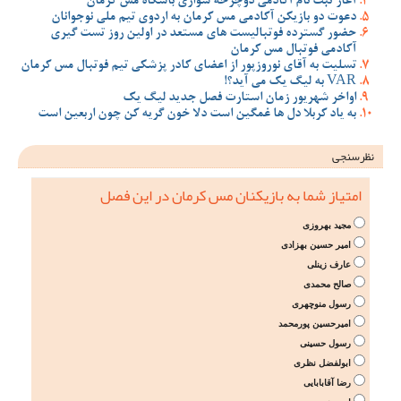
آغاز ثبت نام آکادمی دوچرخه سواری باشگاه مس کرمان
دعوت دو بازیکن آکادمی مس کرمان به اردوی تیم ملی نوجوانان
حضور گسترده فوتبالیست های مستعد در اولین روز تست گیری
آکادمی فوتبال مس کرمان
تسلیت به آقای نوروزپور از اعضای کادر پزشکی تیم فوتبال مس کرمان
VAR به لیگ یک می آید؟!
اواخر شهریور زمان استارت فصل جدید لیگ یک
به یاد کربلا دل ها غمگین است دلا خون گریه کن چون اربعین است
نظرسنجی
امتیاز شما به بازیکنان مس کرمان در این فصل
مجید بهروزی
امیر حسین بهزادی
عارف زینلی
صالح محمدی
رسول منوچهری
امیرحسین پورمحمد
رسول حسینی
ابولفضل نظری
رضا آقابابایی