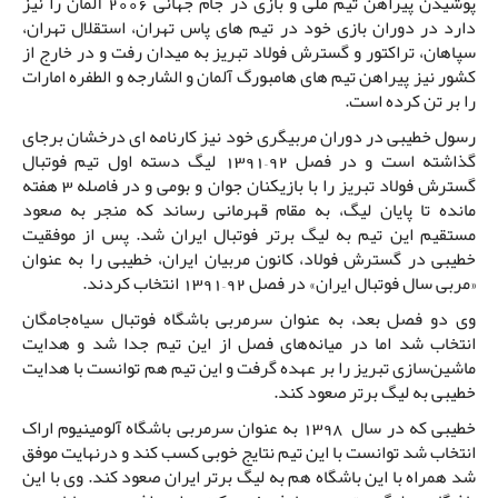
پوشیدن پیراهن تیم ملی و بازی در جام جهانی 2006 آلمان را نیز
دارد در دوران بازی خود در تیم های پاس تهران، استقلال تهران،
سپاهان، تراکتور و گسترش فولاد تبریز به میدان رفت و در خارج از
کشور نیز پیراهن تیم های هامبورگ آلمان و الشارجه و الطفره امارات
را بر تن کرده است.
رسول خطیبی در دوران مربیگری خود نیز کارنامه ای درخشان برجای
گذاشته است و در فصل 92–1391 لیگ دسته اول تیم فوتبال
گسترش فولاد تبریز را با بازیکنان جوان و بومی و در فاصله 3 هفته
مانده تا پایان لیگ، به مقام قهرمانی رساند که منجر به صعود
مستقیم این تیم به لیگ برتر فوتبال ایران شد. پس از موفقیت
خطیبی در گسترش فولاد، کانون مربیان ایران، خطیبی را به عنوان
«مربی سال فوتبال ایران» در فصل 92–1391 انتخاب کردند.
وی دو فصل بعد، به عنوان سرمربی باشگاه فوتبال سیاه‌جامگان
انتخاب شد اما در میانه‌های فصل از این تیم جدا شد و هدایت
ماشین‌سازی تبریز را بر عهده گرفت و این تیم هم توانست با هدایت
خطیبی به لیگ برتر صعود کند.
خطیبی که در سال 1398 به عنوان سرمربی باشگاه آلومینیوم اراک
انتخاب شد توانست با این تیم نتایج خوبی کسب کند و درنهایت موفق
شد همراه با این باشگاه هم به لیگ برتر ایران صعود کند. وی با این