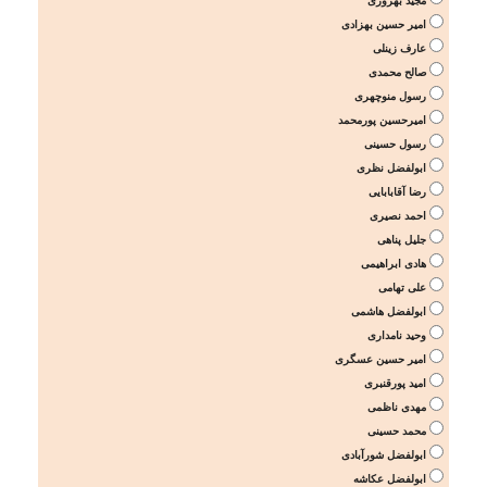
مجید بهروزی
امیر حسین بهزادی
عارف زینلی
صالح محمدی
رسول منوچهری
امیرحسین پورمحمد
رسول حسینی
ابولفضل نظری
رضا آقابابایی
احمد نصیری
جلیل پناهی
هادی ابراهیمی
علی تهامی
ابولفضل هاشمی
وحید نامداری
امیر حسین عسگری
امید پورقنبری
مهدی ناظمی
محمد حسینی
ابولفضل شورآبادی
ابولفضل عکاشه