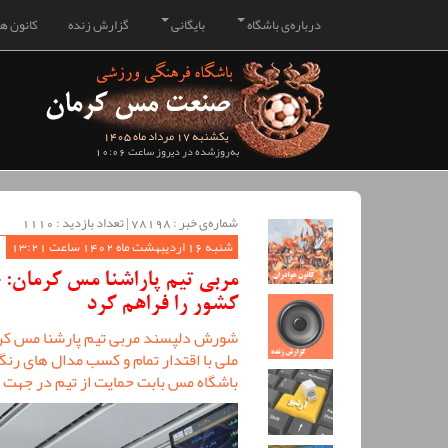
درباره‌ی باشگاه
بایگانی
گزارش زنده
کانون هو
یکشنبه 17 مرداد ماه 1405
به‌روزشده در دیروز ساعت 10:06
شماره‌ی خبر : ‌78198 | تعداد بازدید : 1110
شنبه 16 اردیبهشت ماه 1402 ساعت 13:21
مربی تیم پاراشنا مس کرمان: 
کشور را فراهم کرد
شورش دلپسند مربی تیم پارشنا مس کرما
ملی با اقتدار تمام و کسب مدال های رن
باشگاه مس بابت حمایت از تیم در جهت 