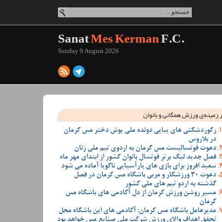
Sanat
Mes Kerman
F.C.
Sunday 9 August 2026
 زمینه‌ی ورزش همگانی و بانوان
رکوردشکنی های پیاپی دونده ملی پوش دختر مس کرمان
در بلاروس
دعوت فوتسالیست مس کرمان به اردوی تیم ملی زنان
فصل جدید لیگ برتر فوتسال بانوان کشور از ابتدای مهر ماه
سعید افروز برای بازی های پارآسیایی ناگویا آماده می شود
دعوت 30 ورزشکار و مربی باشگاه مس کرمان در فصل
گذشته به اردو تیم های ملی کشور
مسیر روشن ورزش کرمان از دل آکادمی های باشگاه مس
کرمان
مدیرعامل باشگاه مس کرمان: آکادمی های این باشگاه محل
تحقق اهداف والای ورزش شرکت ملی صنایع مس خواهد بود