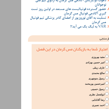
دعوت دو بازیکن آکادمی مس کرمان به اردوی تیم ملی
نوجوانان
حضور گسترده فوتبالیست های مستعد در اولین روز تست
گیری آکادمی فوتبال مس کرمان
تسلیت به آقای نوروزپور از اعضای کادر پزشکی تیم فوتبال
مس کرمان
VAR به لیگ یک می آید؟!
رسنجی
امتیاز شما به بازیکنان مس کرمان در این فصل
مجید بهروزی
امیر حسین بهزادی
عارف زینلی
صالح محمدی
رسول منوچهری
امیرحسین پورمحمد
رسول حسینی
ابولفضل نظری
رضا آقابابایی
احمد نصیری