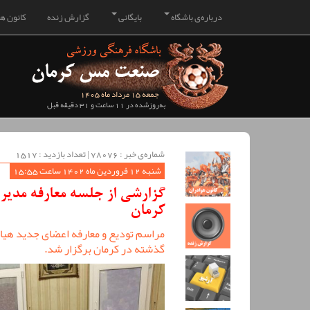
درباره‌ی باشگاه
بایگانی
گزارش زنده
کانون هو
جمعه 15 مرداد ماه 1405
به‌روزشده در 11 ساعت و 31 دقیقه قبل
شماره‌ی خبر : ‌78076 | تعداد بازدید : 1517
شنبه 12 فروردین ماه 1402 ساعت 15:55
گزارشی از جلسه معارفه مدیر
کرمان
مراسم تودیع و معارفه اعضای جدید هیا
گذشته در کرمان برگزار شد.