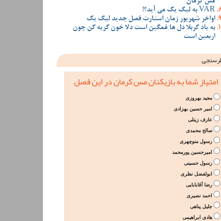
مس کرمان
VAR به لیگ یک می آید؟!
اواخر شهریور زمان استارت فصل جدید لیگ یک
به یاد کربلا دل ها غمگین است دلا خون گریه کن چون
اربعین است
رسنجی
امتیاز شما به بازیکنان مس کرمان در این فصل
مجید بهروزی
امیر حسین بهزادی
عارف زینلی
صالح محمدی
رسول منوچهری
امیرحسین پورمحمد
رسول حسینی
ابولفضل نظری
رضا آقابابایی
احمد نصیری
جلیل پناهی
هادی ابراهیمی