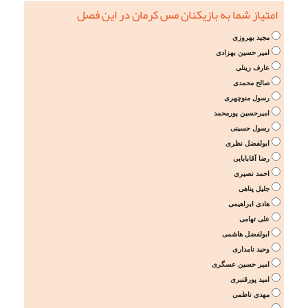
امتیاز شما به بازیکنان مس کرمان در این فصل
مجید بهروزی
امیر حسین بهزادی
عارف زینلی
صالح محمدی
رسول منوچهری
امیرحسین پورمحمد
رسول حسینی
ابولفضل نظری
رضا آقابابایی
احمد نصیری
جلیل پناهی
هادی ابراهیمی
علی تهامی
ابولفضل هاشمی
وحید نامداری
امیر حسین عسگری
امید پورقنبری
مهدی ناظمی