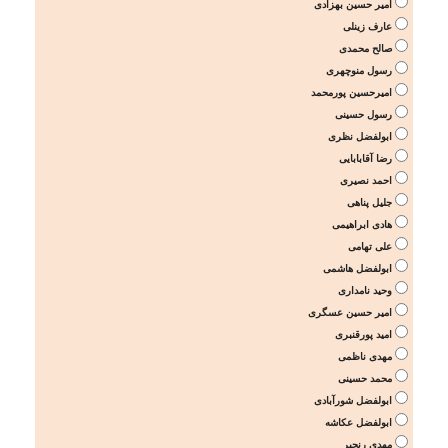
امیر حسین بهزادی
عارف زینلی
صالح محمدی
رسول منوچهری
امیرحسین پورمحمد
رسول حسینی
ابولفضل نظری
رضا آقابابایی
احمد نصیری
جلیل پناهی
هادی ابراهیمی
علی تهامی
ابولفضل هاشمی
وحید نامداری
امیر حسین عسگری
امید پورقنبری
مهدی ناظمی
محمد حسینی
ابولفضل شورآبادی
ابولفضل عکاشه
مهدی رنجبر