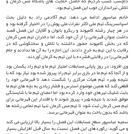
دلچسب کسب کردیم که حاصل حمایت های باشگاه مس کرمان و
تلاش تیراندازان خوب این فصل تیم بود.
خانم عباسپور ادامه می دهد: تیم آکادمی راد به دلیل بحث
اسپانسرینگ تیم ملی اکثر نفرات ملی پوش را در اختیار گرفته بود و
در هر چهار رشته کامپوند و ریکرو بانوان و آقایان این فصل قصد
داشت عنوان قهرمانی را از آن خود کند، اما دختران تیم مس کرمان
که در بخش کامپوند حضور داشتند با تلاش و سختکوشی که در
رقابت با این تیم به خرج دادند، این اجازه را به آن ها ندادند و جام
قهرمانی را در رقابتی فشرده با این تیم به کرمان آوردند.
وی افزود: در روز پایانی مسابقات امتیاز تیم ما و تیم راد یکسان بود
و از آنجا که تیم ما در بازی برابر تیم راد پیروز شده بود نیاز بود که با
نتیجه 5بر0 تیم هیات مرکزی را شکست دهد تا قهرمانی خود را
قطعی کند که همین موضوع استرس و فشار زیادی به بچه های تیم ما
بابت شلیک تیرهای خود وارد کرده بود اما اعضای تیم ما با شایستگی
موفق شدند با نتیجه 5بر0 پیروز شوند تا با اقتدار این قهرمانی برای
تیم مس کرمان ثبت شود تا تیم مس کرمان تنها تیم تمامی رشته ها
باشد که بدون باخت به عنوان قهرمانی برسد.
سمیه عباسپور سطح مسابقات این فصل را بسیار بالا ارزیابی می کند
و می گوید: رکوردهای این فصل نسبت به سال قبل افزایش بسیار