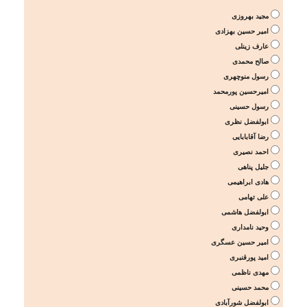
مجید بهروزی
امیر حسین بهزادی
عارف زینلی
صالح محمدی
رسول منوچهری
امیرحسین پورمحمد
رسول حسینی
ابولفضل نظری
رضا آقابابایی
احمد نصیری
جلیل پناهی
هادی ابراهیمی
علی تهامی
ابولفضل هاشمی
وحید نامداری
امیر حسین عسگری
امید پورقنبری
مهدی ناظمی
محمد حسینی
ابولفضل شورآبادی