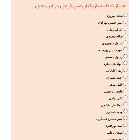
امتیاز شما به بازیکنان مس کرمان در این فصل
مجید بهروزی
امیر حسین بهزادی
عارف زینلی
صالح محمدی
رسول منوچهری
امیرحسین پورمحمد
رسول حسینی
ابولفضل نظری
رضا آقابابایی
احمد نصیری
جلیل پناهی
هادی ابراهیمی
علی تهامی
ابولفضل هاشمی
وحید نامداری
امیر حسین عسگری
امید پورقنبری
مهدی ناظمی
محمد حسینی