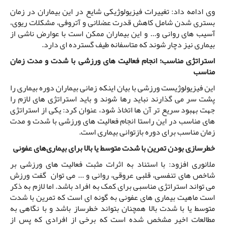
وی ادامه داد: تغییرات فیزیولوژیکی شایع در این بیماران در زمان
بستری شدن شامل کاهش قدرت عضلانی و آتروفی، مشکلات ریوی،
آسیب های روانی و... و این بیماران ممکن است با عوارض ناشی از
بیماری نیز دچار شوند که متاسفانه طیف گسترده ای دارد.
استراتژی مناسب؛ انجام فعالیت های ورزشی با شدت و مدت زمان
مناسب
این فیزیولوژیست ورزشی با بیان اینکه زمانی بیماران دوره بیماری را
پشت سر می گذارند نباید رها شوند و باید استراتژی های لازم را
جهت بهبود سریع تر آن ها اتخاذ شود، عنوان کرد: یکی از استراتژی
های مناسب در این راستا انجام فعالیت های ورزشی با شدت و مدت
زمان مناسب برای دوره بازتوانی بیماری است.
خطرسازی بودن تمرین با شدت متوسط یا بالا برای بیماری‌های عفونی
ملانوری افزود: با استناد به اثرات مثبت فعالیت های ورزشی بر
شاخص های تنفسی، قلبی عروقی، روانی و ... می توان گفت ورزش
می تواند استراتژی مناسبی برای کمک به افراد باشد. اما لازم به ذکر
است ماهیت بیماری های عفونی به گونه ای است که تمرین با شدت
متوسط یا با شدت بالا همچنان بتواند خطرساز باشد و با نگاهی به
مطالعات اخیر مشخص شده است که برخی از افرادی که پس از