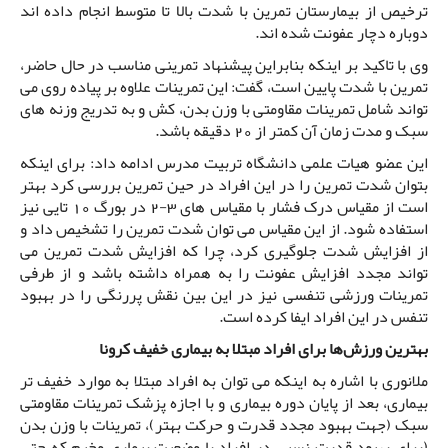
ترخیص از بیمارستان تمرین با شدت بالا تا متوسط انجام داده اند
دوباره دچار عفونت شده اند.
وی با تاکید بر اینکه بنابراین پیشنهاد تمرینی مناسب در حال حاضر،
تمرین با شدت پایین است، گفت: این تمرینات علاوه بر پیاده روی می
تواند شامل تمرینات مقاومتی با وزن بدن، کش و به تدریج وزنه های
سبک و مدت زمان آن کمتر از 20 دقیقه باشد.
این عضو هیات علمی دانشگاه تربیت مدرس ادامه داد: برای اینکه
بتوان شدت تمرین را در این افراد در حین تمرین بررسی کرد بهتر
است از مقیاس درک فشار با مقیاس های 3-2 در بورگ 10 تایی نیز
استفاده شود. از این مقیاس می توان شدت تمرین را تشخیص داد و
از افزایش شدت جلوگیری کرد، چرا که افزایش شدت تمرین می
تواند مجدد افزایش عفونت را به همراه داشته باشد و از طرفی
تمرینات ورزشی تنفسی نیز در این بین نقش پررنگی را در بهبود
تنفس در این افراد ایفا کرده است.
بهترین ورزش‌ها برای افراد مبتلا به بیماری‌ خفیف کرونا
ملانوری با اشاره به اینکه می توان به افراد مبتلا به موارد خفیف تر
بیماری، بعد از پایان دوره بیماری و با اجازه پزشک تمرینات مقاومتی
سبک (جهت بهبود مجدد قدرت و حرکت بهتر)، تمرینات با وزن بدن
(برای بهبود قدرت نسبی در افراد با وضعیت بیماری وخیم که حتی