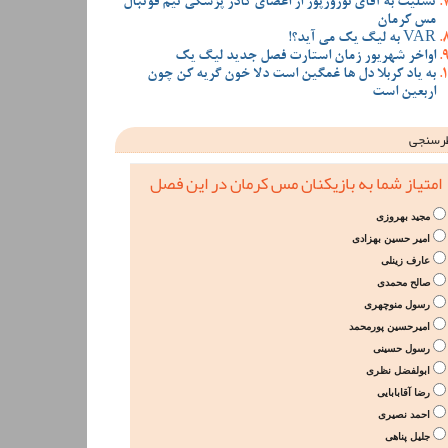
تسلیت به آقای نوروزپور از اعضای کادر پزشکی تیم فوتبال
مس کرمان
VAR به لیگ یک می آید؟!
اواخر شهریور زمان استارت فصل جدید لیگ یک
به یاد کربلا دل ها غمگین است دلا خون گریه کن چون
اربعین است
رسنجی
امتیاز شما به بازیکنان مس کرمان در این فصل
مجید بهروزی
امیر حسین بهزادی
عارف زینلی
صالح محمدی
رسول منوچهری
امیرحسین پورمحمد
رسول حسینی
ابولفضل نظری
رضا آقابابایی
احمد نصیری
جلیل پناهی