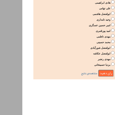
هادی ابراهیمی
علی تهامی
ابولفضل هاشمی
وحید نامداری
امیر حسین عسگری
امید پورقنبری
مهدی ناظمی
محمد حسینی
ابولفضل شورآبادی
ابولفضل عکاشه
مهدی رنجبر
بردیا حسینخانی
مشاهده‌ی نتایج