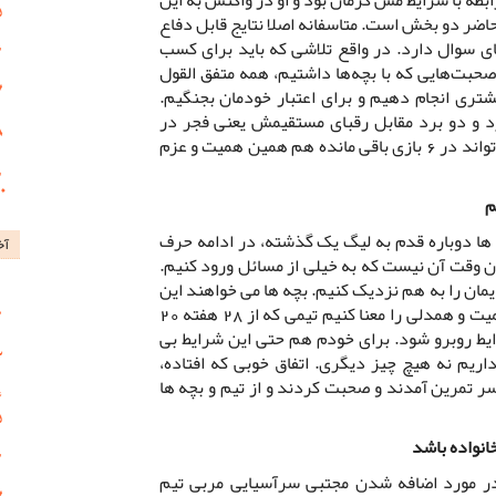
حاضر دو بخش است. متاسفانه اصلا نتایج قابل دفاع
ی سوال دارد. در واقع تلاشی که باید برای کسب
حبت‌هایی که با بچه‌ها داشتیم، همه متفق القول
شتری انجام دهیم و برای اعتبار خودمان بجنگیم.
1 امتیازی می گیرد و دو برد مقابل رقبای مستقیمش یعنی فجر در
شیراز و شاهین در بوشهر می آورد. می تواند در 6 بازی باقی مانده هم همین همیت و عزم
م
 ها دوباره قدم به لیگ یک گذشته، در ادامه حرف
آخ
ان وقت آن نیست که به خیلی از مسائل ورود کنیم.
ایمان را به هم نزدیک کنیم. بچه ها می خواهند این
نتایج را جبران کنند. می خواهیم این همیت و همدلی را معنا کنیم تیمی که از 28 هفته 20
ایط روبرو شود. برای خودم هم حتی این شرایط بی
اریم نه هیچ چیز دیگری. اتفاق خوبی که افتاده،
 تمرین آمدند و صحبت کردند و از تیم و بچه ها
نواده باشد
 مورد اضافه شدن مجتبی سرآسیایی مربی تیم