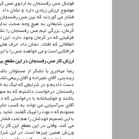
فوتبال مس رفسنجان به اردوی مس کرما
موضوع ارزش زیادی دارد و نشان داد ک
فشار می آوردند که بین مس رفسنجان و
چنین شایعاتی به هیچ وجه صحت ندار
کرمان، بزرگی تیم مس رفسنجان را نش
ظرفیتی که در کرمان وجود دارد، این اس
اتفاقاتی که افتاد، نشان داد حرف ه
فرافکنی است و می خواهند مس را با این 
ارزش کار مس رفسنجان در این مقطع 
رضا مهاجری با تشکر از مسئولان باشگ
زیندینی، آقای علیزاده و آقای ربیعی تش
دست دادیم و در شرایطی که لیگ به خا
رفسنجان درخواست داشتیم که به صورت 
باشند و خوشبختانه با درخواستی که 
آقای سرآسیایی می تواند به کسب نتای
ممنونم که دعوت را لبیک گفتند. شاید ب
با این تصمیم خودشان را هم تحت فشار 
می کند. وقتی در این مقطع این کار را
ورزش همین چیزها است. در این شرای
مربی با نتیجه کار می کند و وقتی به ه