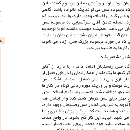
ن بود و او در واکنش به این موضوع گفت: « این
ه مجموعه مس می تواند یک خانواده باشد. گاهی
 مس کرمان اختلاف وجود دارد، ولی می بینید که
د. اضافه شدن آقای سرآسیایی به مجموعه مس
ان می دهد. همیشه دوست داشته ام با توجه به
تان قطب فوتبال ایران بشود و این توان را دارد.
ایی که در مورد مجموعه بزرگ مس زده می شود،
نظ
کارها به حاشیه ببرند.»
بیشتر مشخص شد
اه مس رفسنجان ادامه داد: « جا دارد از آقای
کر کنم. ما یک مقدار همکارانمان را در طول فصل از
طر بازی های تیم ملی تعطیل است، از باشگاه مس
موقت و برای یک دوره زمانی کوتاه در کنار ما
داشتیم، موافقت شد. احساس می کنم اضافه شدن
ج بهتر برای مس کرمان کمک کند و از ایشان هم
ا توجه به شرایطی که در مس رفسنجان وجود دارد،
بردند و همینجاست که این کار ارزش بیشتری پیدا
 می کنید، نباید این کار گم بشود. در واقع هدف
ط سخت شاید خود محمد ربیعی تحت فشار است.
ر دلیلی نتیجه نمی گیرید، تحت فشار افکار عمومی