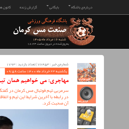
درباره‌ی باشگاه
بایگانی
گزارش زنده
کانون هو
شنبه 16 مرداد ماه 1405
به‌روزشده در دیروز ساعت 18:24
شماره‌ی خبر : ‌76453 | تعداد بازدید : 1793
یکشنبه 23 خرداد ماه 1400 ساعت 09:59
مهاجری: می خواهیم همان تی
سرمربی تیم فوتبال مس کرمان در گفتگو
در رابطه با آخرین شرایط این تیم و اتف
آن صحبت کرد.