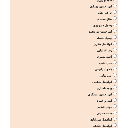
مجید بهروزی
امیر حسین بهزادی
عارف زینلی
صالح محمدی
رسول منوچهری
امیرحسین پورمحمد
رسول حسینی
ابولفضل نظری
رضا آقابابایی
احمد نصیری
جلیل پناهی
هادی ابراهیمی
علی تهامی
ابولفضل هاشمی
وحید نامداری
امیر حسین عسگری
امید پورقنبری
مهدی ناظمی
محمد حسینی
ابولفضل شورآبادی
ابولفضل عکاشه