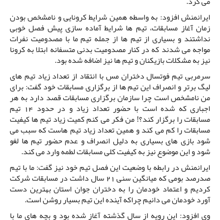
می کرد.
ایرانمنش افزود: به واسطه همین شرایط کرونایی و نامشخص بودن
زمان آغاز مسابقات، تیم ها شرایط آماده سازی پیش فصل خوبی
نداشتند و بسیاری از تیم ها از جمله تیم ما با مصدومیت نفرات
مواجه می شدند که در کنار مصدومیت بدنی متسفانه ابتلا به کرونا
نیز به مشکلات بازیکنان و تیم ها نیز اضافه شده بود.
سرمربی تیم فوتسال دختران مس با انتقاد از تعداد زیاد تیم های
لیگ برتر و انصراف این تیم ها از برگزاری مسابقات خود گفت: برای
من نامشخص است چرا سازمان برگزاری مسابقات قصد دارد به هر
اجباری که شده است با حضور تعداد زیاد و در حدود 14 تیم
مسابقات را برگزار کند؟! من فکر می کنم کمیت زیاد تیم ها کیفیت
مسابقات را کم می کند و همین تعداد زیاد تیم هاست که سبب می
شود بازی های بسیاری به دلیل انصراف و عدم حضور تیم ها لغو
شود و این موضوع نیز به کیفیت کلی مسابقات لطمه وارد می کند.
ایرانمنش در رابطه با وضعیت این فصل تیم خود نیز گفت: ما با تیم
صدرصد بومی که میانگین سنی 21 سال داشت در مسابقات شرکت
کردیم و اعتماد خودمان را به دختران جوان استان بهترین دست
آورد خودمان می دانیم چراکه آینده این تیم بسیار روشن است.
وی افزود: این رویه از سال گذشته آغاز شده بود و بچه های ما با