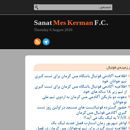
Sanat
Mes Kerman
F.C.
Thursday 6 August 2026
 زمینه‌ی فوتبال
اطلاعیه آکادمی فوتبال باشگاه مس کرمان برای تست گیری
تیم جوانان خود
اطلاعیه آکادمی فوتبال باشگاه مس کرمان برای تست گیری
از تیم زیر 18 ساله های خود
دعوت دو بازیکن آکادمی مس کرمان به اردوی تیم ملی
نوجوانان
حضور گسترده فوتبالیست های مستعد در اولین روز تست
گیری آکادمی فوتبال مس کرمان
VAR به لیگ یک می آید؟!
اواخر شهریور زمان استارت فصل جدید لیگ یک
اطلاعیه تست گیری برای تیم نوجوانان مس کرمان در فصل