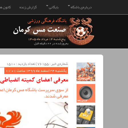
درباره‌ی باشگاه
بایگانی
گزارش زنده
کانون هو
پنج‌شنبه 14 مرداد ماه 1405
به‌روزشده در 22 دقیقه قبل
شماره‌ی خبر : ‌76155 | تعداد بازدید : 1510
یکشنبه 24 اسفند ماه 1399 ساعت 11:01
معرفی اعضای کمیته انضباطی
از سوی سرپرست باشگاه مس کرمان اعض
معرفی شدند.