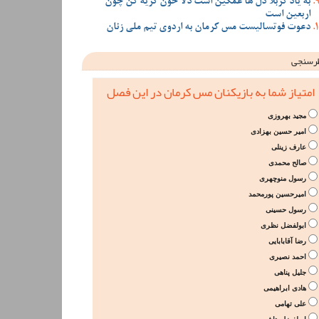
به یاد کربلا دل ها غمگین است دلا خون گریه کن چون
اربعین است
دعوت فوتسالیست مس کرمان به اردوی تیم ملی زنان
رسنجی
امتیاز شما به بازیکنان مس کرمان در این فصل
مجید بهروزی
امیر حسین بهزادی
عارف زینلی
صالح محمدی
رسول منوچهری
امیرحسین پورمحمد
رسول حسینی
ابولفضل نظری
رضا آقابابایی
احمد نصیری
جلیل پناهی
هادی ابراهیمی
علی تهامی