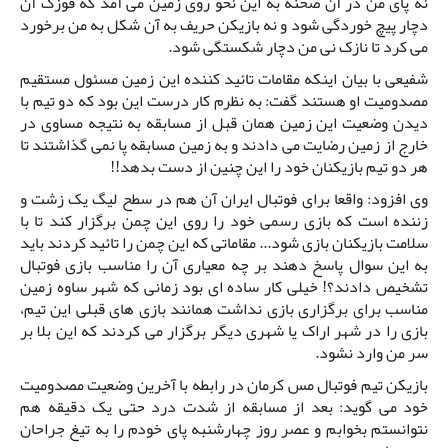
نه پای من در آن صحنه به این نحو روی زمین می آمد که قوزک آن
دچار پیچ خوردگی شود و نه بازیکن حریف به آن شکل به من برخورد
می کرد تا نازک نی من دچار شکستگی شود.
شفیعی با بیان اینکه مقامات تائید کننده این زمین مسئول مستقیم
مصدومیت او هستند گفت: به نظرم کار درست این بود که دو تیم با
دیدن وضعیت این زمین همان قبل از مسابقه به نتیجه مساوی در
خارج از زمین رضایت می دادند و به زمین مسابقه پا نمی گذاشتند تا
هر دو تیم بازیکنان خود را این چنین از دست بدهد!!
وی افزود: واقعا برای فوتبال ایران آن هم در سطح لیگ یک زشت و
زننده است که بازی رسمی خود را روی این چمن برگزار کند تا با
سلامت بازیکنان بازی شود... مقاماتی که این چمن را تائید کردند باید
به این سوال پاسخ دهند بر چه معیاری آن را مناسب بازی فوتبال
تشخیص دادند؟! خیلی کار ساده ای بود زمانی که شهر ساوه زمین
مناسب برای برگزاری بازی نداشت همانند بازی های قبلی این تیم،
بازی را در شهر اراک یا شهری دیگر برگزار می کردند که این بلا بر
سر من وارد نشود.
بازیکن تیم فوتبال مس کرمان در رابطه با آخرین وضعیت مصدومیت
خود می گوید: بعد از مسابقه از شدت درد حتی یک دقیقه هم
نتوانستم بخوابم و عصر روز چهارشنبه پای خودم را به تیغ جراحان