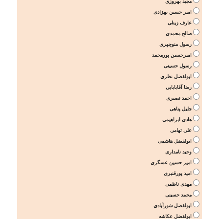
مجید بهروزی
امیر حسین بهزادی
عارف زینلی
صالح محمدی
رسول منوچهری
امیرحسین پورمحمد
رسول حسینی
ابولفضل نظری
رضا آقابابایی
احمد نصیری
جلیل پناهی
هادی ابراهیمی
علی تهامی
ابولفضل هاشمی
وحید نامداری
امیر حسین عسگری
امید پورقنبری
مهدی ناظمی
محمد حسینی
ابولفضل شورآبادی
ابولفضل عکاشه