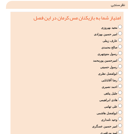
نظرسنجی
امتیاز شما به بازیکنان مس کرمان در این فصل
مجید بهروزی
امیر حسین بهزادی
عارف زینلی
صالح محمدی
رسول منوچهری
امیرحسین پورمحمد
رسول حسینی
ابولفضل نظری
رضا آقابابایی
احمد نصیری
جلیل پناهی
هادی ابراهیمی
علی تهامی
ابولفضل هاشمی
وحید نامداری
امیر حسین عسگری
امید پورقنبری