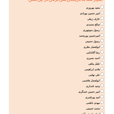
مجید بهروزی
امیر حسین بهزادی
عارف زینلی
صالح محمدی
رسول منوچهری
امیرحسین پورمحمد
رسول حسینی
ابولفضل نظری
رضا آقابابایی
احمد نصیری
جلیل پناهی
هادی ابراهیمی
علی تهامی
ابولفضل هاشمی
وحید نامداری
امیر حسین عسگری
امید پورقنبری
مهدی ناظمی
محمد حسینی