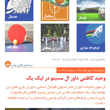
شماره‌ی خبر : ‌75146 | تعداد بازدید : 3714
نسخه‌ی قابل چاپ
یکشنبه 8 تیر ماه 1399 ساعت 10:33
وحید کاظمی داور ال مسینو در لیگ یک
از سوی کمیته داوران فدراسیون فوتبال اسامی داوران بازی های این
هفته لیگ یک اعلام شد که بر این اساس وحید کاظمی کار قضاوت
بازی حساس تیم های مس کرمان و مس رفسنجان را برعهده خواهد
داشت.