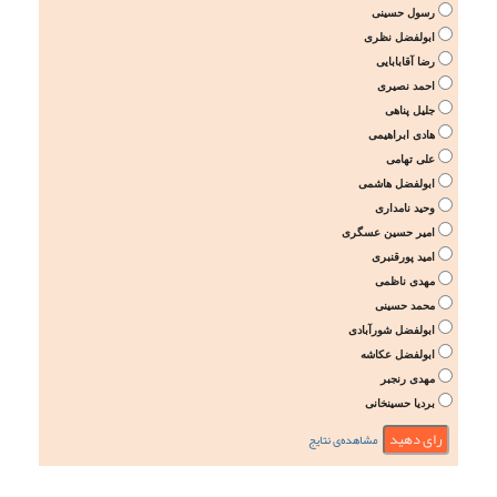
رسول حسینی
ابولفضل نظری
رضا آقابابایی
احمد نصیری
جلیل پناهی
هادی ابراهیمی
علی تهامی
ابولفضل هاشمی
وحید نامداری
امیر حسین عسگری
امید پورقنبری
مهدی ناظمی
محمد حسینی
ابولفضل شورآبادی
ابولفضل عکاشه
مهدی رنجبر
بردیا حسینخانی
مشاهده‌ی نتایج