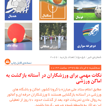
شماره‌ی خبر : ‌75058 | تعداد بازدید : 2066
نسخه‌ی قابل چاپ
سه‌شنبه 6 خرداد ماه 1399 ساعت 10:22
نکات مهمی برای ورزشکاران در آستانه بازگشت به
اماکن ورزشی
مطابق اعلام ستاد ملی مبارزه با کرونا کشور، اماکن و باشگاه های
ورزشی در آستانه بازگشایی هستند تا ورزشکاران حرفه ای و آماتور
به روال عادی تمرینات خود بعد از گذشت حدود 70 روز از تعطیلی
این مراکز به واسطه شیوع ویروس کرونا باشند.