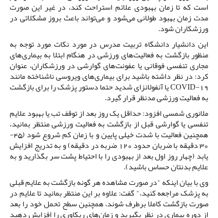
است که تا زمان بهبودی علائم استراحت کند، در غیر این­ صورت
مدت زمان بهبود طولانی می‌شود و می‌تواند باعث بروز مشکلاتی در
ورزشکاران شود.
این دانشیار دانشگاه تربیت مدرس در مورد نکات مورد توجه به
منظور بازگشت به فعالیت‌های ورزشی در هنگام ابتلا به بیماری‌های
مجاری تنفسی فوقانی یا عفونت‌­های گوارشی در ورزشکاران، عنوان
کرد: در نظر داشته باشید برای بیماری­‌های ویروسی ناشناخته مانند
COVID-19 یا آنفولانزای شدید حتما دستور پزشک را برای بازگشت
به فعالیت ورزشی مدنظر قرار گیرد.
ملانوری شمسی افزود: حداقل یک روز بعد از توقف تب یا بهبود علایم
تنفسی یا گوارشی قبل از بازگشت به فعالیت ورزشی منتظر بمانید،
همچنین فعالیت با شدت خیلی پایین و با زمان کم شروع شود (45-
30 دقیقه با ضربان حدود 120 ضربه در دقیقه) و به تدریج افزایش
یابد (چهار روز اول بعد از بهبودی را با احتیاط پشت سر بگذارید و به
علایم بدنتان حساس باشید).
وی با بیان اینکه "در صورت مشاهده هر گونه بازگشت به علایم قبلی
به پزشک مراجعه کنید،" گفت: علاوه بر این منتظر بمانید تا علایم در
صورت بازگشت کاملا برطرف شوند، همچنین سطح تحمل خود را بعد
از دوره بیماری در نظر بگیرید و زمان‌های ریکاوری را افزایش دهید