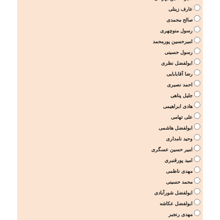
عارف زینلی
صالح محمدی
رسول منوچهری
امیرحسین پورمحمد
رسول حسینی
ابولفضل نظری
رضا آقابابایی
احمد نصیری
جلیل پناهی
هادی ابراهیمی
علی تهامی
ابولفضل هاشمی
وحید نامداری
امیر حسین عسگری
امید پورقنبری
مهدی ناظمی
محمد حسینی
ابولفضل شورآبادی
ابولفضل عکاشه
مهدی رنجبر