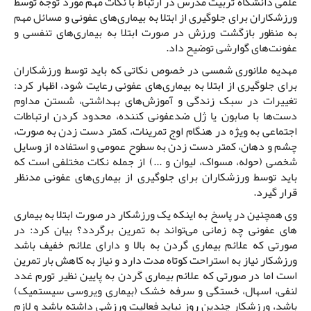
علمی دانشگاه تربیت مدرس در ارتباط با نکات مهم مورد توجه توسط
ورزشکاران برای جلوگیری از ابتلا به بیماری­‌های عفونی و مسائل مهم
به منظور بازگشت ورزش در صورت ابتلا به بیماری‌های تنفسی و
عفونت‌های گوارشی توضیح داد.
مهدیه ملانوری شمسی در خصوص نکاتی که باید توسط ورزشکاران
برای جلوگیری از ابتلا به بیماری­‌های عفونی رعایت شود، اظهار کرد:
تغییرات در سبک زندگی و آموزش­‌های بهداشتی، شستن مداوم
دست­‌ها با صابون یا ژل ضدعفونی کننده، محدود کردن ارتباطات
اجتماعی به ویژه در هنگام اوج تمرینات، کمتر دست زدن به صورت،
چشم و دهان، کمتر دست زدن به سطوح عمومی و استفاده از وسایل
شخصی (حوله، مسواک، لیوان و ...) از جمله نکات مختلفی است که
باید توسط ورزشکاران برای جلوگیری از بیماری­‌های عفونی مدنظر
قرار گیرد.
وی همچنین در پاسخ به اینکه یک ورزشکار در صورت ابتلا به بیماری­‌
های عفونی چه زمانی می­‌تواند به تمرین برگردد؟ بیان کرد: در
صورتی که علائم بیماری گردن به بالا و دارای علائم خفیف ­باشد
ورزشکار نیاز به استراحت کوتاه مدت دارد و نیاز به کاهش بار تمرین
است اما در صورتی که علائم بیماری گردن به پایین نظیر تورم غدد
لنفی، اسهال، خستگی و سرفه خشک (بیماری ویروسی سیستمیک)
باشد، ورزشکار چندین روز نباید فعالیت ورزشی داشته باشد و لازم