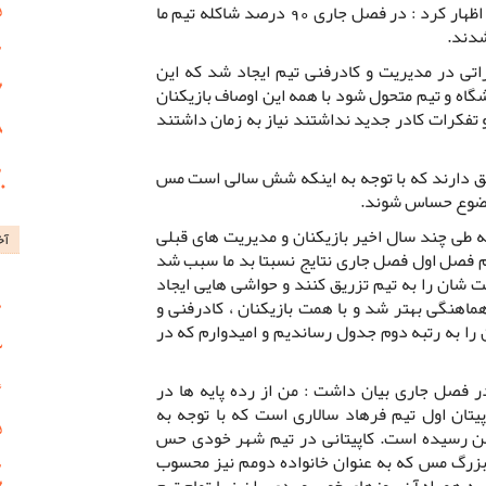
توانست به جمع مدعیان صعود بپیوندد اظهار کرد : در فصل جاری 90 درصد شاکله تیم ما
شدند.
اتی در مدیریت و کادرفنی تیم ایجاد شد که این
اه و تیم متحول شود با همه این اوصاف بازیکنان
تفکرات کادر جدید نداشتند نیاز به زمان داشتند
حق دارند که با توجه به اینکه شش سالی است مس
وضوع حساس شوند.
ه طی چند سال اخیر بازیکنان و مدیریت های قبلی
آخ
م فصل اول فصل جاری نتایج نسبتا بد ما سبب شد
 شان را به تیم تزریق کنند و حواشی هایی ایجاد
هماهنگی بهتر شد و با همت بازیکنان ، کادرفنی و
اه تا پایان سال 98 خودمان را به رتبه دوم جدول رساندیم و امیدوارم که در
فصل جاری بیان داشت : من از رده پایه ها در
یتان اول تیم فرهاد سالاری است که با توجه به
 من رسیده است. کاپیتانی در تیم شهر خودی حس
 بزرگ مس که به عنوان خانواده دومم نیز محسوب
ه همراه آن روزهای خوب و بدی را نیز با تمام تیم