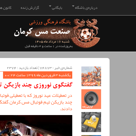
درباره‌ی باشگاه
بایگانی
گزارش زنده
کانون هو
شنبه 16 مرداد ماه 1405
به‌روزشده در 1 ساعت و 4 دقیقه قبل
شماره‌ی خبر : ‌74873 | تعداد بازدید : 2374
یکشنبه 3 فروردین ماه 1399 ساعت 00:24
گفتگوی نوروزی چند بازیکن ت
در تعطیلات عید نوروز که با تعطیلی فوت
چند بازیکن تیم فوتبال مس کرمان گفتگو
دادند.