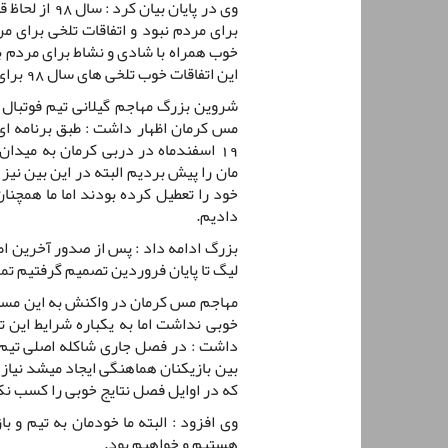
وی در پایان ب
خوب همراه با شادی و نشاط برای مردم باش
این اتفاقات خوب تلخی های سال 98 برای همیشه از ذهن مردم پاک شود.
شروین بزرگ مهاجم گیلانی تیم فوتبا
مس کرمان اظهار داشت : طبق برنامه ای 
19 اسفندماه در دربی کرمان به میدان
مان را پیش بردیم البته در این بین نیز
خود را تعطیل کرده بودند اما ما همچنا
دادیم.
بزرگ ادامه داد : پس از صدور آخرین اطلا
لیگ تا پایان فروردین تصمیم گرفتیم تمری
مهاجم مس کرمان در واکنش به این مسئل
خوبی نداشت اما به یکباره شرایط این ت
بین بازیکنان هماهنگی ایجاد میشد نیاز
که در اوایل فصل نتایج خوبی را کسب نک
وی افزود : البته ما خودمان به تیم و 
هستیم و خواهیم بود.