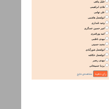
جلیل پناهی
هادی ابراهیمی
علی تهامی
ابولفضل هاشمی
وحید نامداری
امیر حسین عسگری
امید پورقنبری
مهدی ناظمی
محمد حسینی
ابولفضل شورآبادی
ابولفضل عکاشه
مهدی رنجبر
بردیا حسینخانی
مشاهده‌ی نتایج