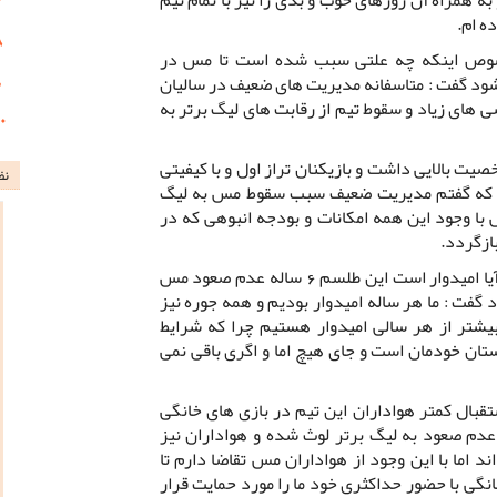
ه ام.
خصوص اینکه چه علتی سبب شده است تا مس در
ود گفت : متاسفانه مدیریت های ضعیف در سالیان
های زیاد و سقوط تیم از رقابت های لیگ برتر به
یت بالایی داشت و بازیکنان تراز اول و با کیفیتی
نظ
طور که گفتم مدیریت ضعیف سبب سقوط مس به لیگ
ل است که مس با وجود این همه امکانات و بودجه انبوهی که در
ازگردد.
مدافع مس در پاسخ به این پرسش که آیا امیدوار است این طلسم 6 ساله عدم صعود مس
فت : ما هر ساله امیدوار بودیم و همه جوره نیز
بیشتر از هر سالی امیدوار هستیم چرا که شرایط
ان خودمان است و جای هیچ اما و اگری باقی نمی
بال کمتر هواداران این تیم در بازی های خانگی
ت : داستان و طلسم 6 ساله عدم صعود به لیگ برتر لوث شده و هواداران نیز
اما با این وجود از هواداران مس تقاضا دارم تا
گی با حضور حداکثری خود ما را مورد حمایت قرار