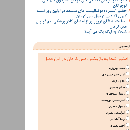
دعوت دو بازیکن آکادمی مس کرمان به اردوی تیم ملی
نوجوانان
حضور گسترده فوتبالیست های مستعد در اولین روز تست
گیری آکادمی فوتبال مس کرمان
تسلیت به آقای نوروزپور از اعضای کادر پزشکی تیم فوتبال
مس کرمان
VAR به لیگ یک می آید؟!
رسنجی
امتیاز شما به بازیکنان مس کرمان در این فصل
مجید بهروزی
امیر حسین بهزادی
عارف زینلی
صالح محمدی
رسول منوچهری
امیرحسین پورمحمد
رسول حسینی
ابولفضل نظری
رضا آقابابایی
احمد نصیری