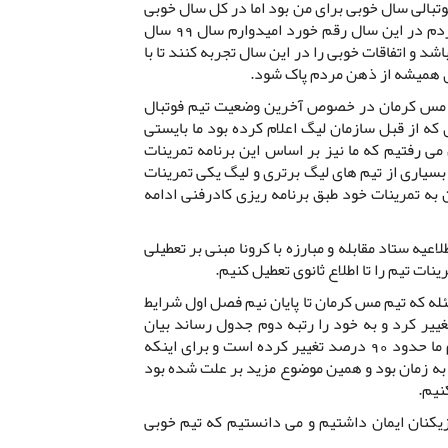
یان کرد : سال 98 از لحاظ قوتبالی سال خوبی برای من بود اما در کل سال خوبی
برای مردم نبود و اتفاقات تلخی برای مردم در این سال رقم خورد امیدوارم سال 99 سال
د و اتفاقات خوبی را در این سال تجربه کنند تا با
ل مس کرمان در خصوص آخرین وضعیت تیم فوتبال
که از قبل سازمان لیگ اعلام کرده بود ما بایستی
 می رفتیم که ما نیز بر اساس این برنامه تمرینات
 بسیاری از تیم های لیگ برتری و لیگ یکی تمرینات
ن به تمرینات خود طبق برنامه ریزی کادرفنی ادامه
عیه ستاد مقابله و مبارزه با کرونا مبنی بر تعطیلی
نات تیم را تا اطلاع ثانوی تعطیل کنیم.
ه که تیم مس کرمان تا پایان نیم فصل اول شرایط
غییر کرد و به خود را رتبه دوم جدول رساند بیان
داشت : در فصل جاری شاکله اصلی تیم ما حدود 90 درصد تغییر کرده است و برای اینکه
 به زمان بود و همین موضوع مزید بر علت شده بود
نیم.
بازیکنان ایمان داشتیم و می دانستیم که تیم خوبی