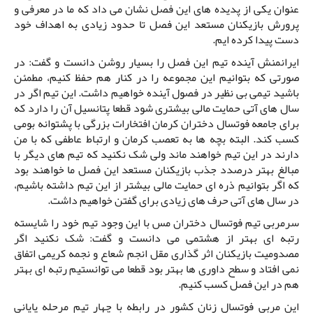
عنوان یکی از پدیده های این فصل نشان می داد که ما در معرفی و
پرورش بازیکنان مستعد این فصل تا حدود زیادی به اهداف خود
دست پیدا کرده ایم.
ایرانمنش آینده تیم این فصل را بسیار روشن دانست و گفت: در
صورتی که بتوانیم این مجموعه را در کنار هم حفظ کنیم، مطمئن
باشید تیمی بی نظیر در فصول آینده خواهیم داشت. این تیم اگر در
سال های آتی حمایت مالی بیشتری شود قطعا پتانسیل آن را دارد که
برای جامعه فوتسال دختران کرمان افتخارات بزرگی با پشتوانه بومی
کسب کند. البته بچه ها به تعصب کرمان و ارتباط عاطفی که با من
دارند در این تیم خواهند ماند ولی شک نکنید که تیم های دیگر با
مبالغ بهتر درصدد جذب بازیکنان مستعد این فصل ما خواهند بود
که اگر بتوانیم ذره ای حمایت مالی بیشتر از این تیم داشته باشیم،
در سال های آتی حرف های زیادی برای گفتن خواهیم داشت.
سرمربی تیم فوتسال دختران مس با این وجود تیم خود را شایسته
رتبه ای بهتر از هشتمی می دانست و گفت: شک نکنید اگر
مصدومیت بازیکنان اثر گذاری مقل انجم شعاع و نجمه کریمی اتفاق
نمی افتاد و سطح داوری ها بهتر بود قطعا می توانستیم رتبه ای بهتر
هم در این فصل کسب کنیم.
این مربی فوتسال زنان کشور در رابطه با چهار تیم مرحله پایانی