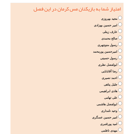
امتیاز شما به بازیکنان مس کرمان در این فصل
مجید بهروزی
امیر حسین بهزادی
عارف زینلی
صالح محمدی
رسول منوچهری
امیرحسین پورمحمد
رسول حسینی
ابولفضل نظری
رضا آقابابایی
احمد نصیری
جلیل پناهی
هادی ابراهیمی
علی تهامی
ابولفضل هاشمی
وحید نامداری
امیر حسین عسگری
امید پورقنبری
مهدی ناظمی