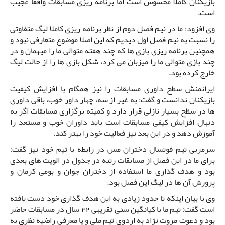
بازیکنان کاملا محسوس است اما برنامه ریزی مسابقات واقعا عجیب
است.
وی افزود: ما در نیم فصل دوم از نظر برنامه ریزی کاملا لیگ متفاوتی
را نسبت به نیم فصل اول دیدیم که این اصلا موضوع متعارفی نبود و
همچنین برنامه ریزی بازی ها که چند هفته متوالی ما را میهمان و در
چند بازی متوالی ما را میزبان می کرد، شکل بازی ها را از حالت لیگ
خارج کرده بود.
ایرانمنش سطح داوری مسابقات را نیز همگام با افزایش کیفیت
بازیکنان ندانست و گفت: به غیر از سه، چهار داور خوب، باقی داوری
ها در سظح بسیار نازلی قرار دارد و کمیته برگزاری مسابقات اگر به
دنبال افزایش کیفی مسابقات است باید داوران خوب و مستعد را
آموزش دهد و در این بعد نیز فعالیت خود را بهتر کند.
سرمربی تیم فوتسال دختران مس در رابطه با تیم خود نیز گفت:
برای ما در این فصل از مسابقات رتبه در جدول در الویت های بعدی
بود و هدف گذاری ما استفاده از دختران جوان و بومی کرمان و
پرورش آن ها در لیگ این فصل بود.
وی با بیان اینکه تا حدود زیادی به این هدف گذاری خود دست یافته
است گفت: تیم ما با کیانگین سنی تقریبی 22 سال در مسابقات حاضر
بود و دعوت مروت نژاد به اردوی تیم ملی و یا معرفی راضیه نظری به