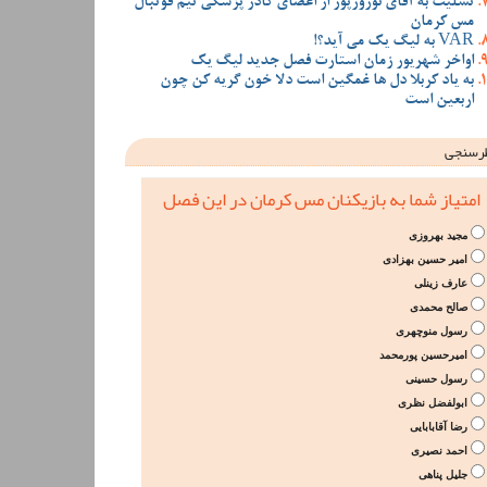
تسلیت به آقای نوروزپور از اعضای کادر پزشکی تیم فوتبال
مس کرمان
VAR به لیگ یک می آید؟!
اواخر شهریور زمان استارت فصل جدید لیگ یک
به یاد کربلا دل ها غمگین است دلا خون گریه کن چون
اربعین است
رسنجی
امتیاز شما به بازیکنان مس کرمان در این فصل
مجید بهروزی
امیر حسین بهزادی
عارف زینلی
صالح محمدی
رسول منوچهری
امیرحسین پورمحمد
رسول حسینی
ابولفضل نظری
رضا آقابابایی
احمد نصیری
جلیل پناهی