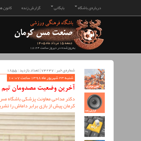
درباره‌ی باشگاه
بایگانی
گزارش زنده
کانون هو
جمعه 15 مرداد ماه 1405
به‌روزشده در دیروز ساعت 18:24
شماره‌ی خبر : ‌74247 | تعداد بازدید : 1855
شنبه 23 شهریور ماه 1398 ساعت 10:07
آخرین وضعیت مصدومان تیم فو
دکتر مداحی معاونت پزشکی باشگاه مس
کرمان پیش از بازی برابر داماش را تشری