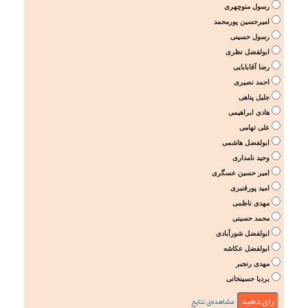
رسول منوچهری
امیرحسین پورمحمد
رسول حسینی
ابولفضل نظری
رضا آقابابایی
احمد نصیری
جلیل پناهی
هادی ابراهیمی
علی تهامی
ابولفضل هاشمی
وحید نامداری
امیر حسین عسگری
امید پورقنبری
مهدی ناظمی
محمد حسینی
ابولفضل شورآبادی
ابولفضل عکاشه
مهدی رنجبر
بردیا حسینخانی
مشاهده‌ی نتایج