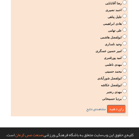
رضا آقابابایی
احمد نصیری
جلیل پناهی
هادی ابراهیمی
علی تهامی
ابولفضل هاشمی
وحید نامداری
امیر حسین عسگری
امید پورقنبری
مهدی ناظمی
محمد حسینی
ابولفضل شورآبادی
ابولفضل عکاشه
مهدی رنجبر
بردیا حسینخانی
مشاهده‌ی نتایج
کلیه‌ی حقوق این وب‌سایت متعلق به باشگاه فرهنگی ورزشی
صنعت مس کرمان
است.