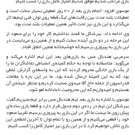
بازی مرتکب شدیم موفق شدیم امتیاز کامل بازی را کسب کنیم.
موسوی افزود: انجام بازی بعد از 40 روز تعطیلی بسیار سخت است و
تعطیلات بلند مدت بین رقابت‌های لیگ قطعا روی توان فنی تیم‌ها اثر
می‌گذارد و این بازی نیز تحت تاثیر همین تعطیلات بلند مدت بود.
وی ادامه داد: بهرشکل ما قصد نداشتیم کار خود را برای صعود از
این مرحله در دو بازی آینده سخت کنیم و از همین رو می‌بایست در
این بازی به پیروزی برسیم که خوشبختانه همین اتفاق افتاد.
سرمربی هندبال مس به بازی‌های بعد این تیم اشاره می‌کند و
می‌گوید: متاسفانه با توجه به حکم کمیته‌ی انضباطی تماشاگران ما را
از یک بازی خانگی محروم کردند که این به واسطه‌ی گزارش غلطی
بود که به این کمیته ارسال شده بود. ما در این باره با مقامات
فدراسیون از جمله حاج آقا مهدوی صحبت کردیم و منتظر نتیجه‌ی آن
هستیم و امیدواریم که این محرومیت ناعادلانه لغو شود.
موسوی با اشاره به بازی بعد تیم هندبال مس برابر تیم منیزیم گفت:
بهرشکل این تیم در رده‌ی دوم جدول قرار دارد و قطعا بازی ساده‌ای
پیش روی ما نیست ما اگر در این بازی به پیروزی برسیم تقریبا صعود
خود را قطعی می‌کنیم و از همین رو با تمام توان تا آخرین لحظه‌ی این
بازی تلاش خواهیم کرد تا در این بازی نیز امتیاز کامل را کسب کنیم.