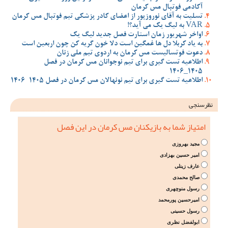
آکادمی فوتبال مس کرمان
تسلیت به آقای نوروزپور از اعضای کادر پزشکی تیم فوتبال مس کرمان
VAR به لیگ یک می آید؟!
اواخر شهریور زمان استارت فصل جدید لیگ یک
به یاد کربلا دل ها غمگین است دلا خون گریه کن چون اربعین است
دعوت فوتسالیست مس کرمان به اردوی تیم ملی زنان
اطلاعیه تست گیری برای تیم نوجوانان مس کرمان در فصل
1405_1406
اطلاعیه تست گیری برای تیم نونهالان مس کرمان در فصل 1405-1406
نظرسنجی
امتیاز شما به بازیکنان مس کرمان در این فصل
مجید بهروزی
امیر حسین بهزادی
عارف زینلی
صالح محمدی
رسول منوچهری
امیرحسین پورمحمد
رسول حسینی
ابولفضل نظری