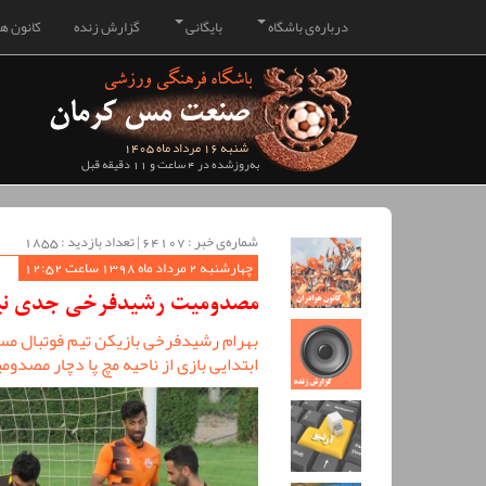
درباره‌ی باشگاه
بایگانی
گزارش زنده
کانون هو
شنبه 16 مرداد ماه 1405
به‌روزشده در 4 ساعت و 11 دقیقه قبل
شماره‌ی خبر : ‌64107 | تعداد بازدید : 1855
چهارشنبه 2 مرداد ماه 1398 ساعت 12:52
مصدومیت رشیدفرخی جدی ن
بهرام رشیدفرخی بازیکن تیم فوتبال مس 
ابتدایی بازی از ناحیه مچ پا دچار مصدو