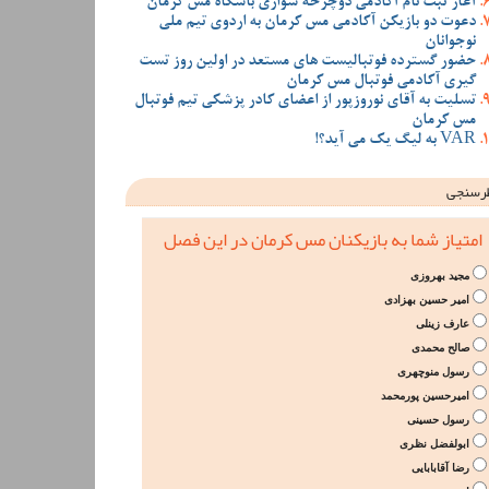
آغاز ثبت نام آکادمی دوچرخه سواری باشگاه مس کرمان
دعوت دو بازیکن آکادمی مس کرمان به اردوی تیم ملی
نوجوانان
حضور گسترده فوتبالیست های مستعد در اولین روز تست
گیری آکادمی فوتبال مس کرمان
تسلیت به آقای نوروزپور از اعضای کادر پزشکی تیم فوتبال
مس کرمان
VAR به لیگ یک می آید؟!
رسنجی
امتیاز شما به بازیکنان مس کرمان در این فصل
مجید بهروزی
امیر حسین بهزادی
عارف زینلی
صالح محمدی
رسول منوچهری
امیرحسین پورمحمد
رسول حسینی
ابولفضل نظری
رضا آقابابایی