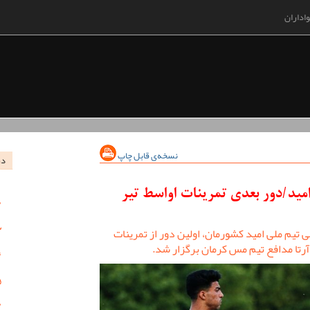
اداران
نسخه‌ی قابل چاپ
در
 امید/دور بعدی تمرینات اواسط تیر
 تیم ملی امید کشورمان، اولین دور از تمرینات
آرتا مدافع تیم مس کرمان برگزار شد.