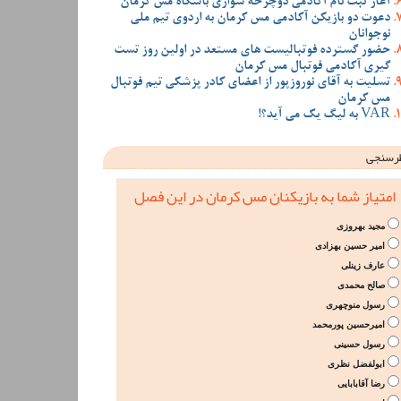
آغاز ثبت نام آکادمی دوچرخه سواری باشگاه مس کرمان
دعوت دو بازیکن آکادمی مس کرمان به اردوی تیم ملی
نوجوانان
حضور گسترده فوتبالیست های مستعد در اولین روز تست
گیری آکادمی فوتبال مس کرمان
تسلیت به آقای نوروزپور از اعضای کادر پزشکی تیم فوتبال
مس کرمان
VAR به لیگ یک می آید؟!
رسنجی
امتیاز شما به بازیکنان مس کرمان در این فصل
مجید بهروزی
امیر حسین بهزادی
عارف زینلی
صالح محمدی
رسول منوچهری
امیرحسین پورمحمد
رسول حسینی
ابولفضل نظری
رضا آقابابایی