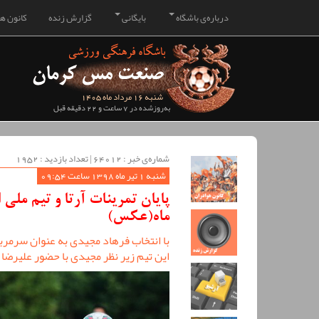
درباره‌ی باشگاه
بایگانی
گزارش زنده
کانون هو
شنبه 16 مرداد ماه 1405
به‌روزشده در 7 ساعت و 22 دقیقه قبل
شماره‌ی خبر : ‌64012 | تعداد بازدید : 1952
شنبه 1 تیر ماه 1398 ساعت 09:54
پایان تمرینات آرتا و تیم ملی
ماه(عکس)
با انتخاب فرهاد مجیدی به عنوان سرمربی
این تیم زیر نظر مجیدی با حضور علیرضا 