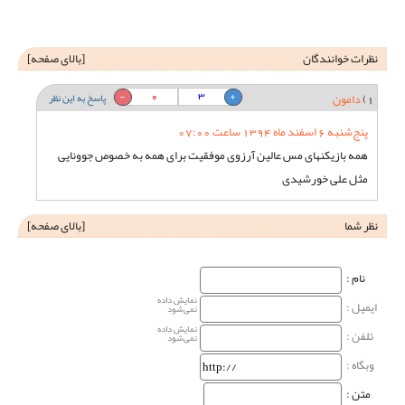
نظرات خوانندگان
[
بالای صفحه
]
0
3
1)
دامون
پاسخ به این نظر
پنج‌شنبه 6 اسفند ماه 1394 ساعت 07:00
همه بازیکنهای مس عالین آرزوی موفقیت برای همه به خصوص جوونایی
مثل علی خورشیدی
نظر شما
[
بالای صفحه
]
نام‌ :
نمایش داده
ایمیل :
نمی‌شود
نمایش داده
تلفن :
نمی‌شود
وبگاه‌ :
متن :