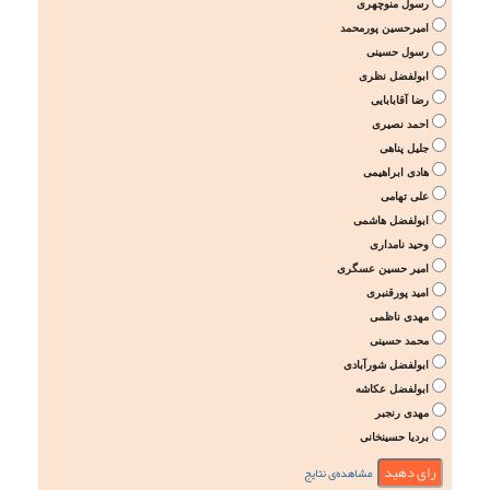
رسول منوچهری
امیرحسین پورمحمد
رسول حسینی
ابولفضل نظری
رضا آقابابایی
احمد نصیری
جلیل پناهی
هادی ابراهیمی
علی تهامی
ابولفضل هاشمی
وحید نامداری
امیر حسین عسگری
امید پورقنبری
مهدی ناظمی
محمد حسینی
ابولفضل شورآبادی
ابولفضل عکاشه
مهدی رنجبر
بردیا حسینخانی
مشاهده‌ی نتایج