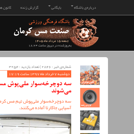
درباره‌ی باشگاه
بایگانی
گزارش زنده
کانون هو
جمعه 15 مرداد ماه 1405
به‌روزشده در دیروز ساعت 18:24
شماره‌ی خبر : ‌2846 | تعداد بازدید : 3254
دوشنبه 7 خرداد ماه 1397 ساعت 17:19
سه دوچرخه‌سوار ملی‌پوش مس د
می‌شوند
سه دوچرخه‌سوار ملی‌پوش تیم مس کرمان
آسیایی جاکارتا آماده می‌کنند.