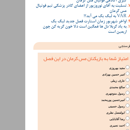
گیری آکادمی فوتبال مس کرمان
تسلیت به آقای نوروزپور از اعضای کادر پزشکی تیم فوتبال
مس کرمان
VAR به لیگ یک می آید؟!
اواخر شهریور زمان استارت فصل جدید لیگ یک
به یاد کربلا دل ها غمگین است دلا خون گریه کن چون
اربعین است
رسنجی
امتیاز شما به بازیکنان مس کرمان در این فصل
مجید بهروزی
امیر حسین بهزادی
عارف زینلی
صالح محمدی
رسول منوچهری
امیرحسین پورمحمد
رسول حسینی
ابولفضل نظری
رضا آقابابایی
احمد نصیری