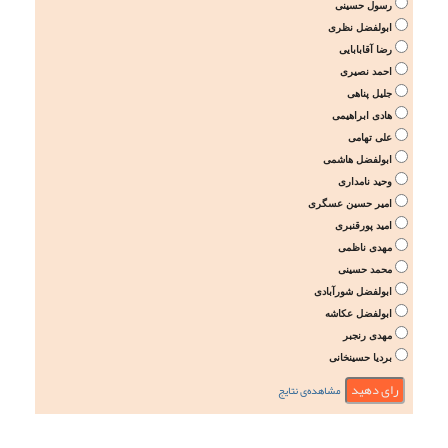
رسول حسینی
ابولفضل نظری
رضا آقابابایی
احمد نصیری
جلیل پناهی
هادی ابراهیمی
علی تهامی
ابولفضل هاشمی
وحید نامداری
امیر حسین عسگری
امید پورقنبری
مهدی ناظمی
محمد حسینی
ابولفضل شورآبادی
ابولفضل عکاشه
مهدی رنجبر
بردیا حسینخانی
مشاهده‌ی نتایج