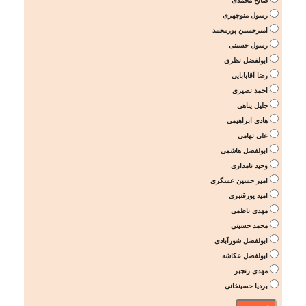
صالح محمدی
رسول منوچهری
امیرحسین پورمحمد
رسول حسینی
ابولفضل نظری
رضا آقابابایی
احمد نصیری
جلیل پناهی
هادی ابراهیمی
علی تهامی
ابولفضل هاشمی
وحید نامداری
امیر حسین عسگری
امید پورقنبری
مهدی ناظمی
محمد حسینی
ابولفضل شورآبادی
ابولفضل عکاشه
مهدی رنجبر
بردیا حسینخانی