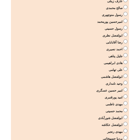
عارف زینلی
صالح محمدی
رسول منوچهری
امیرحسین پورمحمد
رسول حسینی
ابولفضل نظری
رضا آقابابایی
احمد نصیری
جلیل پناهی
هادی ابراهیمی
علی تهامی
ابولفضل هاشمی
وحید نامداری
امیر حسین عسگری
امید پورقنبری
مهدی ناظمی
محمد حسینی
ابولفضل شورآبادی
ابولفضل عکاشه
مهدی رنجبر
بردیا حسینخانی